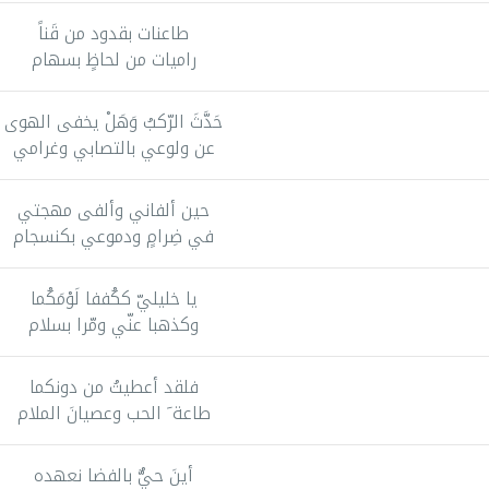
طاعنات بقدود من قَناً
راميات من لحاظٍ بسهام
حَدَّثَ الرّكبُ وَهَلْ يخفى الهوى
عن ولوعي بالتصابي وغرامي
حين ألفاني وألفى مهجتي
في ضِرامٍ ودموعي بکنسجام
يا خليليّ کكُففا لَوْمَكُما
وکذهبا عنّي ومّرا بسلام
فلقد أعطيتُ من دونكما
طاعة َ الحب وعصيانَ الملام
أينَ حيٌّ بالفضا نعهده