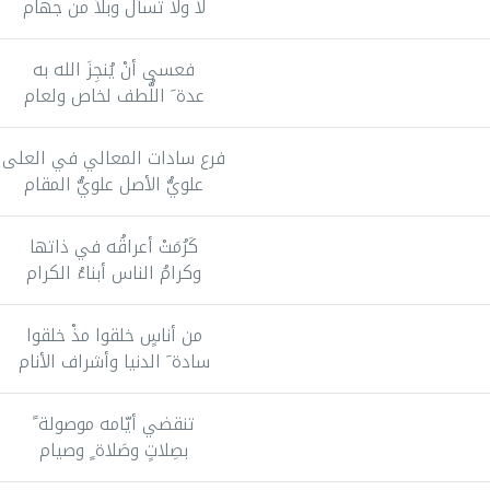
لا ولا تسأل وبلاً من جهام
فعسى أنْ يُنجِزَ الله به
عدة َ اللُّطف لخاص ولعام
فرع سادات المعالي في العلى
علويُّ الأصل علويُّ المقام
كَرُمَتْ أعراقُه في ذاتها
وكرامُ الناس أبناءُ الكرام
من أناسٍ خلقوا مذْ خلقوا
سادة َ الدنيا وأشراف الأنام
تنقضي أيّامه موصولة ً
بصِلاتٍ وصَلاة ٍ وصيام