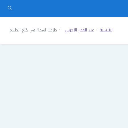
الرئيسية
عبد الغفار الأخرس
طَرَقَتْ أسماءُ في جُنْح الظلام