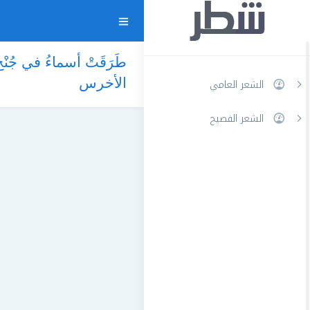
طَرَقَتْ أسماءُ في جُنْ
الأخرس
الشعر العامي
الشعر الفصيح