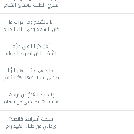
عنبريّ الطيب مسكيّ الختام
أنا بالسَّفح وما ادراك ما
كان بالسفح وفي تلك الخيام
زَمَنٌ مَرَّ لنا في ظلِّه
يَرْقُصُ البان لتغريد الحمام
والندامى مثل أزهار الرُّبا
يجتنى من لفظها زهرُ الكلام
والظِّباء العُفْرُ من آرامها
ما بعينها بجسمي من سقام
سنحتْ أسرابها قانصة ً
ورماني من ظباء الغيد رام