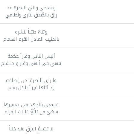
وبمدحي واليَ البصرة قد
راق بالصِّدق نثاري ونظامي
وثناءً طيّباً ننشره
بالمنيب العادل القرم الهمام
ألبسَ الناس وقاراً حكمهُ
فهي في أبهى وقار واحتشام
ما رآى البصرة َ من إنصافه
إذ أتاها غيرَ أطلال رمام
فسعى بالجهد في تعميرها
سَعْيَ من يَبْلُغُ غايات المرام
لا تشيمُ البرقَ منه خلباً