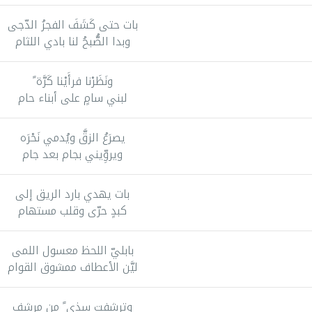
بات حتى كَشَفَ الفجرُ الدّجى
وبدا الصُّبحُ لنا بادي اللثام
ونَظَرْنا فرأَيْنا كَرَّة ً
لبني سامٍ على أبناء حام
يصرَعُ الزقَّ ويُدمي نَحْرَه
ويروِّيني بجام بعد جام
بات يهدي بارد الريق إلى
كبدٍ حرّى وقلب مستهام
بابليّ اللحظ معسول اللمى
ليَّن الأعطاف ممشوق القوام
وترشفت سذى ً من مرشف