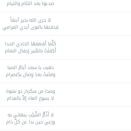
صدعوا بعد التئام والتيام
لا جزى الله بخير أينقاً
قذفتها بالنوى أيدي المرامي
كلَّما أَسْمَعَهَا الحادي الحدا
أَجْفَلَتْ بالسَّير إجفال النعام
ذهبت يا سعد أيامُ الصبا
ومَضَتْ بعدَ وِصال بکنصرام
وصحا من سَكرة ٍ ذو نشوة
لا يسوغ الماءَ إلاّ بالمدام
لا أَذُمُّ الشَّيْبَ ينهاني به
ورَعي حين بدا عن كلّ ذام