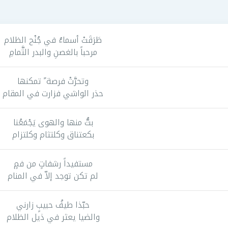
طَرَقَتْ أسماءُ في جُنْح الظلام
مرحباً بالغصنِ والبدر التَّمامِ
وتحرَّتْ فرصة ً تمكنها
حذر الواشي فزارت في المقام
بتُّ منها والهوى يَجْمَعُنا
بکعتناق وکلتثام وکلتزام
مستفيداً رشفاتٍ من فمٍ
لم تكن توجد إلاّ في المنام
حبّذا طيفُ حبيبٍ زارني
والضيا يعثر في ذيل الظلام