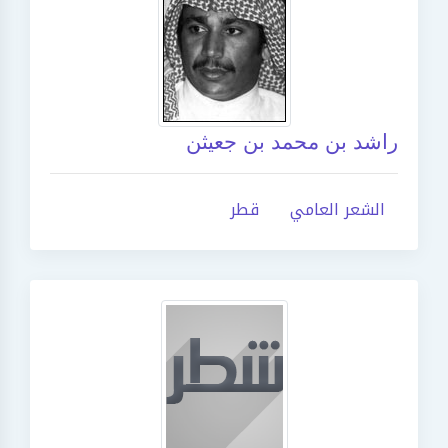
راشد بن محمد بن جعيثن
الشعر العامي
قطر