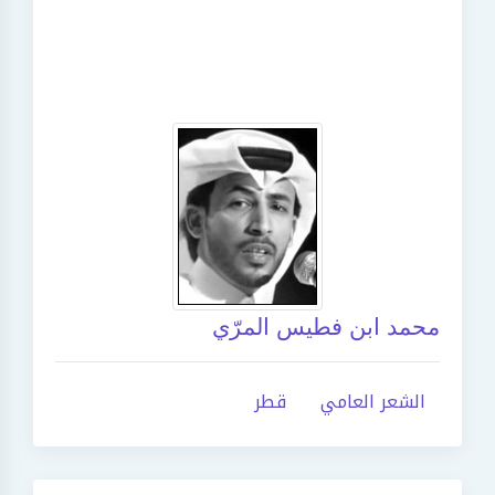
محمد ابن فطيس المرّي
الشعر العامي
قطر