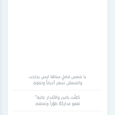
يا شمس فضلٍ سناها ليس يحتجب
والشمسُ تسفر أحياناً وتنتقِبُ
كلفْتَ بالبدر والأقدار غالبة ٌ
تقفو مدارجُهُ طَوْراً وتعتقبُ