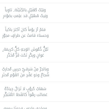
وبَيْتُ طُفَيْلٍ بالجُنَيْنَة ِ ثاوِياً
وبَيتُ سُهَيْلٍ قد علِمتِ بصَوْءَرِ
فلمْ أرَ يوْماً كانَ أكثرَ باكياً
وحسناءَ قامتْ عن طرافٍ مجوّرِ
تَبُلُّ خُمُوشَ الوَجهِ كلُّ كريمَة ٍ
عَوانٍ وبِكْرٍ تَحْتَ قَرٍّ مُخَدَّرِ
وبالجرِّ مِنْ شرقيِّ حرسٍ مُحاربٌ
شُجاعٌ وذو عَقْدٍ منَ القَوْمِ مُحتَرِ
شهابُ حُروُبٍ لا تَزالُ جِيادُهُ
عَصائبَ رهْواً كالقَطا المُتَبَكِّرِ
وصاحبُ ملحوبٍ فجعنَا بيومهِ