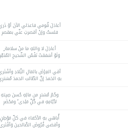
أعاذلَ قُومي فاعذلي الآنَ أوْ ذَري
فلستُ وإنْ أقصرتِ عنّي بمقصرِ
أعاذِلَ لا واللهِ ما منْ سلامة ٍ
وَلَوْ أشفقتْ نَفْسُ الشّحيحِ المُثمِّرِ
أقي العِرْضَ بالمَالِ التِّلادِ وأشْتَري
بهِ الحَمدَ إنَّ الطّالبَ الحمدَ مُشترِ
وكَمْ مُشترٍ من مالِهِ حُسنَ صِيِتهِ
لأيّامِهِ في كُلِّ مَبْدى ً ومَحْضَرِ
أُباهي بهِ الأكفاءَ في كلِّ مَوْطِنٍ
وأقضي فُرُوضَ الصَّالحينَ وَأقْتَرِي