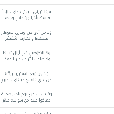
فإمّا تريني اليومَ عندكِ سالِماً
فلستُ بأحْيا مِنْ كلابٍ وجعفرِ
وَلا منْ أبي جزءٍ وجاريْ حمومة ٍ
قَتيلِهِمَا والشّارِبِ المُتَقَطِّرِ
ولا الأحْوَصينِ في لَيالٍ تتابعَا
وَلا صاحبِ البَّراضِ غيرِ المغمَّرِ
وَلا مِنْ رَبيعِ المقترينَ رزئْتُهُ
بذي علقٍ فاقنيْ حياءَكِ واصْبرِي
وقيسِ بنِ جزءٍ يومَ نادى صحابهُ
فعاجُوا عليهِ من سواهمَ ضمَّرِ