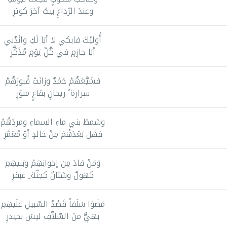
وعندَ الرّداعِ بيتُ آخرَ كوثرِ
أُولئِكَ فابكي لا أبَا لَكِ وانْدُبي
أبَا حازِمٍ في كُلِّ يَوْمٍ مُذَكَّرِ
فشَيَّعَهُمْ حَمْدٌ وزانَتْ قُبورَهُمْ
سرارة ُ ريحانٍ بقاعٍ منوّرِ
وشمطَ بني ماءِ السماءِ ومردَهُمْ
فهَل بَعْدَهُمْ مِنْ خالدٍ أوْ مُعَمَّرِ
وَمَنْ فادَ مِن إخوانِهِمْ وبَنيهِمِ
كهولٌ وشبّانٌ كجنّة ِ عبقرِ
مَضَوْا سَلَفاً قَصْدُ السّبيلِ عَلَيهِمِ
بهيٌّ منَ السّلاّفِ ليسَ بحيدرِ