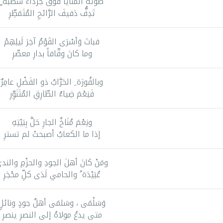
طوتْهُ المَنَايَا فوقَ جرداءَ شطبة ٍ
تَدِفُّ دَفيفَ الرَّائحِ المُتَمَطِّرِ
فباتَ وَأسْرَى القَوْمُ آخِرَ لَيلِهِمْ
وما كانَ وقّافاً بدارِ معصّرِ
وبالفُورَة ِ الحَرَّابُ ذو الفَضْلِ عامِرٌ
فَنِعْمَ ضِياءُ الطّارِقِ المُتَنَوِّرِ
ونِعْمَ مُنَاخُ الجارِ حَلَّ بِبَيْتِهِ
إذا ما الكعابُ أصبحتْ لم تسترِ
ومَنْ كانَ أهلَ الجودِ والحزْمِ والند
عُبَيْدَة ُ والحامي لَدَى كلِّ محْجَرِ
وَسَلْمَى ، وسَلمَى أهلُ جودٍ ونائلٍ
متى يدعُ مولاهُ إلى النصرِ ينصرِ