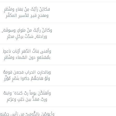
فكائِنْ رَأيْتُ مِنْ بَهاءٍ ومَنْظَرٍ
ومفتحِ قيدٍ للأسيرِ المكفّرِ
وكائنْ رأيْتُ منْ ملوكٍ وسوقَة ٍ
وراحلة ٍ شدّتْ برحْلٍ محبّرِ
وأفنى بَناتُ الدّهرِ أرْبابَ ناعطٍ
بمُسْتَمَعٍ دونَ السّماء ومَنْظَرِ
وبالحارِثِ الحرابِ فجعنَ قومَهُ
ولَوْ هاجَهُمْ جاءُوا بنَصْرٍ مُؤزَّرِ
وأهلَكْنَ يوماً ربَّ كندَة َ وابنهُ
وربَّ مَعَدٍّ بينَ خَبْتٍ وعَرْعَرِ
وأعوَصْنَ بالدُّوميّ من رَأسِ حِصْنِهِ