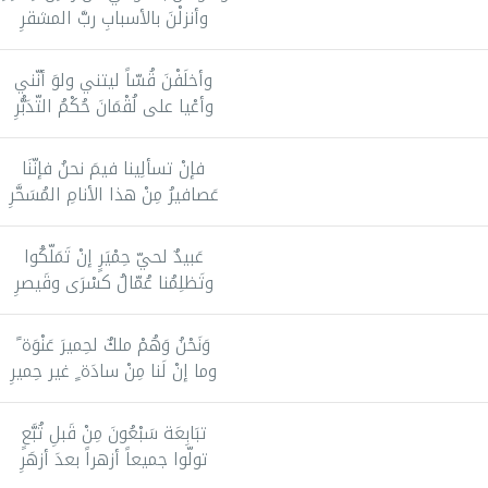
وأنزلْنَ بالأسبابِ ربَّ المشقرِ
وأخلَفْنَ قُسّاً ليتني ولوَ أنّني
وأعْيا على لُقْمَانَ حُكْمُ التّدَبُّرِ
فإنْ تسألِينا فيمَ نحنُ فإنّنَا
عَصافيرُ مِنْ هذا الأنامِ المُسَحَّرِ
عَبيدٌ لحيّ حِمْيَرٍ إنْ تَمَلّكُوا
وتَظلِمُنا عُمّالُ كسْرَى وقَيصرِ
وَنَحْنُ وَهُمْ ملكٌ لحِميرَ عَنْوَة ً
وما إنْ لَنا مِنْ سادَة ٍ غير حِميرِ
تبَابِعَة سَبْعُونَ مِنْ قَبلِ تُبَّعٍ
تولّوا جميعاً أزهراً بعدَ أزهَرِ