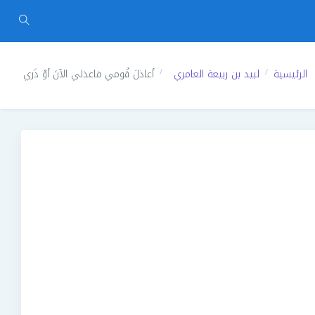
الرئيسية
لبيد بن ربيعة العامري
أعاذلَ قُومي فاعذلي الآنَ أوْ ذَري