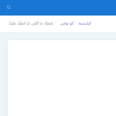
الرئيسية
أبو نواس
لعمرُكَ ما أبْقَى لنا الموْتُ باقِياً،