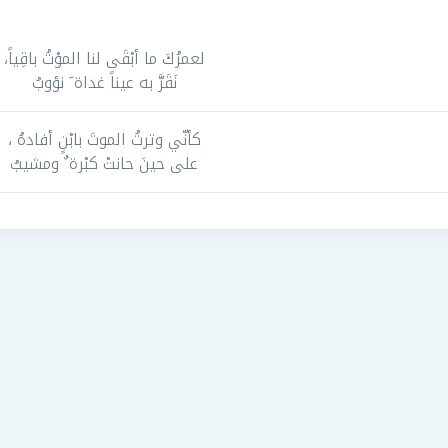
لعمرُكَ ما أبْقَى لنا الموْتُ باقِياً،
نَقَرَّ به عيناً غداة َ نؤوبُ
كأنّي وترتُ الموتَ بابْنٍ أفادهُ ،
على حينَ حانتْ كبْرة ٌ ومشيبُ