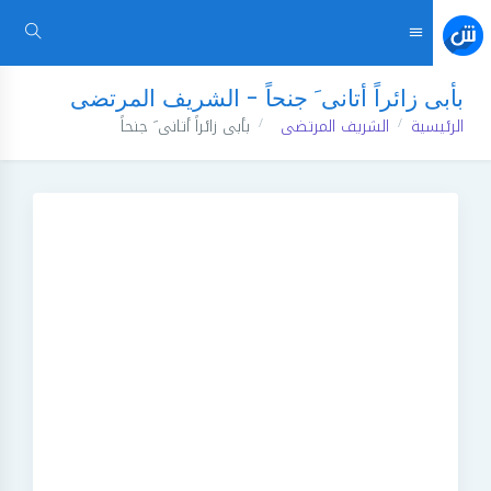
بأبى زائراً أتانى َ جنحاً - الشريف المرتضى
الرئيسية
الشريف المرتضى
بأبى زائراً أتانى َ جنحاً