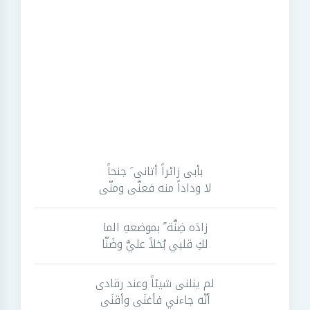
بأبى زائراً أتانى َ جنحاً
لا وداداً منه فعنّى ومنّى
زادَه ضِنَّة ً بموضعهِ الما
لكِ قلبي بُخلاً عليَّ وضَنّا
لم ينلنى شيئاً وعند رقادى
أنّه جاءني فأغنَى وأقنَى