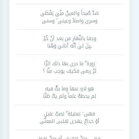
صَدَّ صُبحاً والعينُ منِّيَ يَقْظَى
وسرى واصلاً وعينى َ وسنى
وجفا بالنَّهار من بعد أنْ خُيْـ
ـيِلَ لي أنّه أتانيَ وَهْنا
زورة ٌ ما درى بها ذلك الزّا
ئرُ ربعى فكيف يوجب منّا ؟
هو لاهٍ عنها وما بتُّ فيه
لم يحطهُ علماً ولم يكُ ظنّا
فهى َ تعليلة ٌ لصبٍّ عليلٍ
أوْ خداعٌ يهدى لقلبى المعنّى
فهى مثلُ السّراب أو مثلُ لفظٍ