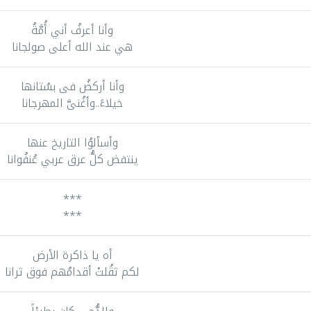
وأنا أعرفُ أني أُمَّةُ
هي عند الله أعلى صولجانا
وأنا أركضُ فى بسُتانها
خيلاءً..وأغُنىَّ المهرجانا
وأسألوُا التاريخ عنها
ينتفض كلُّ عرق عربي عُنفُوانا
***
***
أه يا ذاكرة الأرض
لكم ثقُلتْ أقدامُهم فوق ثرانا