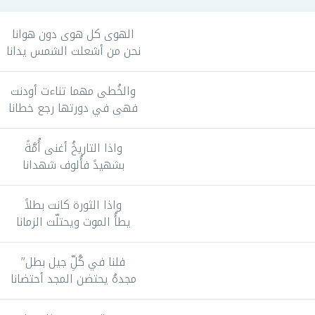
الهوى كل هوى دون هوانا
نحن من أشعلت الشمس يدانا
والخُطى مهما تناءت أودنت
فهى في دورتها رجع خطانا
واذا التاريخُ أغنى أُمَّةً
بشهيدً فأُلوف شهدانا
واذا الثورة كانت بطلاً
يطأُ الموت ويحتلّث الزمانا
فلنا في كُلِّ جيل بطل’’
مجدهُ يحتضن المجد أحتضانا