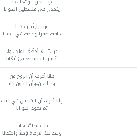
عرب’’ نحن .. وهذا دمنا
يتحدى في فلسطين الهوانا
عرب رايتُنَا وحدتنا
حلقت صقرا وحطت في سمانا
عرب’’ .. لا أمضُغُ الملح ، ولا
أكسر السيف بعينيّ مُهُانا
فأنا أعرف أنَّ الروح من
روحنا نحن..وأن الكون كانا
وأنا أعرف أن الشمس في غيبة
ثم تعود الدورانا
والمخاضاتُ عذاب..
ولقد تلدُ الأرحامُ وَحلاً واحتقانا