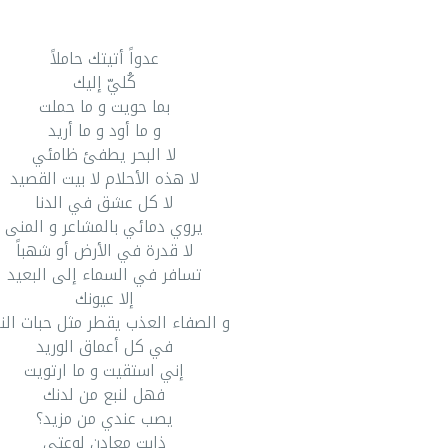
عدواً أتيتك حاملاً
كُليّ إليك
بما حويت و ما حملت
و ما أود و ما أريد
لا البحر يطفئ ظامئي
لا هذه الأحلام لا بيت القصيد
لا كل عشق في الدنا
يروي دمائي بالمشاعر و المنى
لا قدرة في الأرض أو شهباً
تسافر في السماء إلى البعيد
إلا عيونك
و الصفاء العذب يقطر مثل حبات الن
في كل أعماق الوريد
إني استقيت و ما ارتويت
فهل لنبع من لدنك
يصب عندي من مزيد؟
ذابت معادن لوعتي