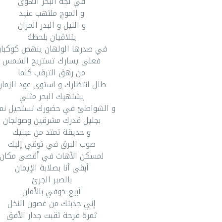
في لجة البحر الهوى
و الموج ملتهب عنيد
و الليل و البدر المزان
يتلاقيان بلحظة
في صدرها الولهان ينهض كوكبا
فعلى يسارك تستريح الشمس
من رهق الترقب كلما
طال انتظارك و استوى عود الزمان
يشتهيك البحر مثلي
و الشواطئ في حضورك تستحيل نمار
بجليل قدرك مشرقين وصولجان
و حديقة تمتد من عينيك
صوب البرق في توقي إليك
لمسكن الآهات في أقصى مكان
أبقى أنا بصلابة الإيمان
بالصبر الجرئ
أبيع خوفي بالأمان
إني جذبتك من غصون النخل
ثمرة فرحة ثقبت جدار الأفق