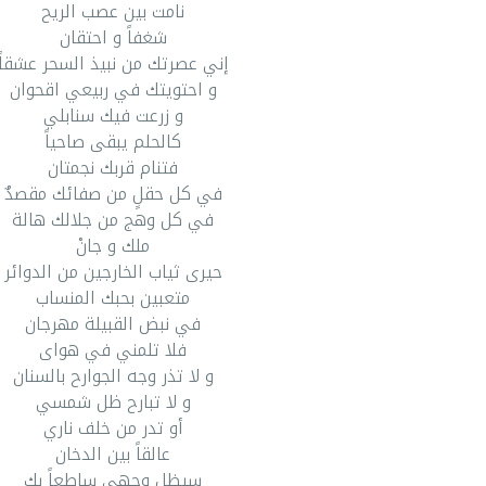
نامت بين عصب الريح
شغفاً و احتقان
إني عصرتك من نبيذ السحر عشقاً
و احتويتك في ربيعي اقحوان
و زرعت فيك سنابلي
كالحلم يبقى صاحياً
فتنام قربك نجمتان
في كل حقلٍ من صفائك مقصدٌ
في كل وهج من جلالك هالة
ملك و جانْ
حيرى ثياب الخارجين من الدوائر
متعبين بحبك المنساب
في نبض القبيلة مهرجان
فلا تلمني في هواى
و لا تذر وجه الجوارح بالسنان
و لا تبارح ظل شمسي
أو تدر من خلف ناري
عالقاً بين الدخان
سيظل وجهي ساطعاً بك