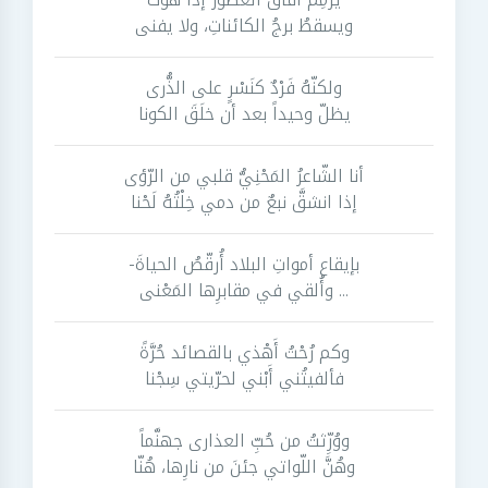
ويسقطُ برجُ الكائناتِ، ولا يفنى
ولكنّهُ فَرْدٌ كنَسْرٍ على الذُّرى
يظلّ وحيداً بعد أن خلَقَ الكونا
أنا الشّاعرُ المَحْنِيُّ قلبي من الرّؤى
إذا انشقَّ نبعٌ من دمي خِلْتُهُ لَحْنا
بإيقاعِ أمواتِ البلاد أُرقّصُ الحياةَ-
... وأُلقي في مقابرِها المَعْنى
وكم رُحْتُ أَهْذي بالقصائد حُرَّةً
فألفيتُني أَبْني لحرّيتي سِجْنا
ووُرِّثتُ من حُبِّ العذارى جهنَّماً
وهُنَّ اللّواتي جئنَ من نارِها، هُنّا