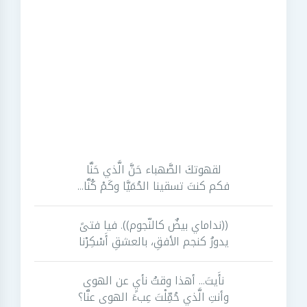
لقهوتكَ الصَّهباء حَنَّ الَّذي حَنَّا
فكم كنتَ تسقينا الحُمَيَّا وكَمْ كُنَّا...
((نداماي بيضٌ كالنّجوم)). فيا فتىً
يدورُ كنجم الأفقِ، بالعشقِ أَسْكِرْنا
نأَيتَ... أهذا وقتُ نأيٍ عن الهوى
وأنتِ الَّذي حُمِّلْتَ عِبءَ الهوى عنَّا؟