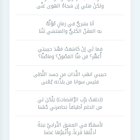
ولكنْ مثلي إن شجاهُ الهوى غنَّى
أنا بشريٌّ في زمانٍ مُؤَلَّهٌ
به العفَنُ الكليُّ والمنتشي نَتْنَا
فما لَي إنْ كاشفتُ مَهْدَ حبيبتي
أُعَهَّر؟ مَن منَّا المَصُونُ؟ وماصُنَّا؟
حبيبي انهبِ اللَّذاتِ من جسد اللَّظى
فليس سوانا من بلذَّته يُعْنى
((حلفتُ برِّب الرَّاقصات)) يَلُحْنَ لي
من الحلم أطيافاً تحاصرني حُسْنا
لأَسقطُ في العشق التّرابيِّ نبتةً
أدلّلها فَرعاً، وأُثْمِرُها غصنا