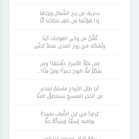
نداريكَ من ريح الشّمال وبَرْدِها
إذا صَوْتُها من خَلفِ شبّاكنا أنَّا
نُلقَّنُ من وحْي الغوايات آيَنَا
ونُسْكَبُ في روح المدى عسَلاً يُجنْى
لمن قبّةُ الأسرارِ خلّفتَها؟ ومن
يقطّرُ منَّا البوحَ خمراً؟ ومَنْ مِنّا؟....
أيا طلَلَ الأرواح فاسلَمْ لشاعر
من الحَجَرِ المنسيِّ يستنطقُ الفنّا
يُراودُ في ليلِِ الضَّباب نشيدَهُ
يوافيه إنسيّاً، ويتركُهُ جنَّا
يرمِّمُ آفاقَ العطور إذا هَوَت