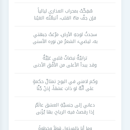
سُفِكْتُ بمحراب العذارى ليالياً
فإن جفّ ماءُ القلب، أتبعُتُه العَيْنا
سجدتُ لوجهِ الأرض، مرّغتُ جبهتي
به، ليضيء الشعرُ من نوره الأسنى
ترابيّةٌ نبضاتُ قلبي عَلِيَّةٌ
وقد يبدأ الأعلى من الأفُقِ الأدنى
وكم لامني في البوح تمثالُ حكمةٍ
على أنَّهُ لو ذابَ عشقاً، إذنْ جُنَّا
دعاني إلى جنسيَّةِ العشق عالَمٌ
إذا رقصتْ فيه الرياح، بها يُزْنى
وما أنا بالمرذول قولاً وخطوةً