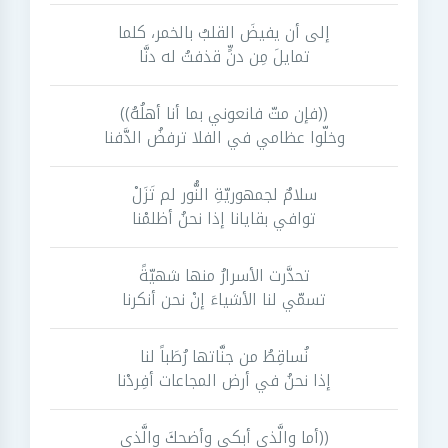
إلى أن يفيضَ القلبُ بالخمر، كلما
تمايلَ مِن دنٍّ قذفتُ له دنَّا
((فإن متّ فانعوني بما أنا أهلُهُ))
وخلّوا عظامي في الفلا ترفضُ الدَّفنا
سلامٌ لجمهوريّةِ النُّور لم تَزَلْ
توافي بقايانا إذا نحنُ أظلمْنا
تحدَّرت الأسرارُ منها شهيّةً
تسمّي لنا الأشياءَ إنْ نحن أنكرنا
نُساقِطُ من جنَّاتها رُطَباً لنا
إذا نحنُ في أرض المجاعات أفِردْنا
((أما والَّذي أبكى وأضحكَ والَّذي