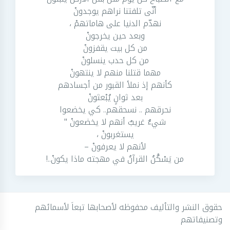
أنّى تلفتنا نراهم يوجدونْ
نهدّم الدنيا على هاماتهمْ ،
وبعد حين يخرجونْ
من كل بيت يقفزونْ
من كل حدب ينسلونْ
مهما قتلنا منهم لا ينتهونْ
كأنهم إذ نملأ القبور من أجسادهم
بعد ثوانٍ يُبْعثونْ
نحرقهم .. نسحقهم.. كي يخضعوا
شيءٌ غريبٌ أنهم لا يخضعونْ "
يستغربونْ ،
لأنهم لا يعرفونْ –
من يَسْكُنُ القرآنُ في مهجته ماذا يكونْ..!
حقوق النشر والتأليف محفوظه لأصحابها تبعاَ لأسمائهم
وتصنيفاتهم