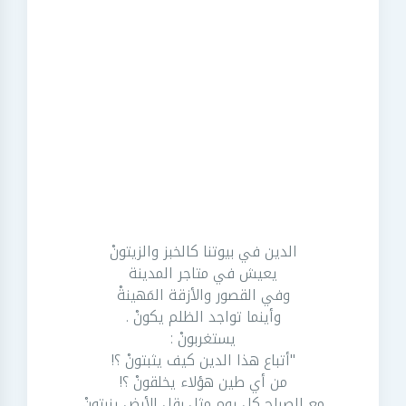
الدين في بيوتنا كالخبز والزيتونْ
يعيش في متاجر المدينة
وفي القصور والأزقة المَهينةْ
وأينما تواجد الظلم يكونْ .
يستغربونْ :
"أتباع هذا الدين كيف يثبتونْ ؟!
من أي طين هؤلاء يخلقونْ ؟!
مع الصباح كل يوم مثل بقل الأرض ينبتونْ