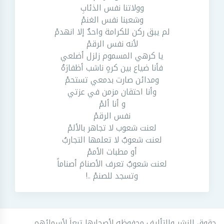
وولاتنا نفس الذئابِ
وشعبنا نفس الغنمْ
لم يبق ركن للكرامة واحدٌ إلا انهدمْ
لأنه نفس الرقمْ
يا كرهي المسموم زلزل أضلعي
فأنا ضياع بين كرهٍ ناشب أظفارَهُ
ومدائن صارت بدمعي تستحمْ
وأنا احتقان مزمن في عزتي
و أنا ألمْ
نفس الرقمْ
لعنت شعوب لا تجاهر بالألمْ
لعنت شعوبٌ لا تعلمها التجاربُ
أو مطبات الأممْ
لعنت شعوبٌ تعرف الأصنامَ أصناماً
وتسجد للصنمْ ..!
حقوق النشر والتأليف محفوظه لأصحابها تبعاَ لأسمائهم