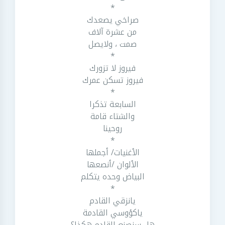
*
صراخي يصعدك
من عشرة آلاف
صمت ، ولايصل
*
فيروز لا تزورك
فيروز تسكن عمرك
*
السابعة تذكرا
والشتاء قامة
روحينا
*
الأغنيات/ أجملها
الألوان /أنصعها
البياض وحده يتكلم
*
يانزقي القادم
ياكؤوسي القادمة
هل سنصنع القادم هكذا؟