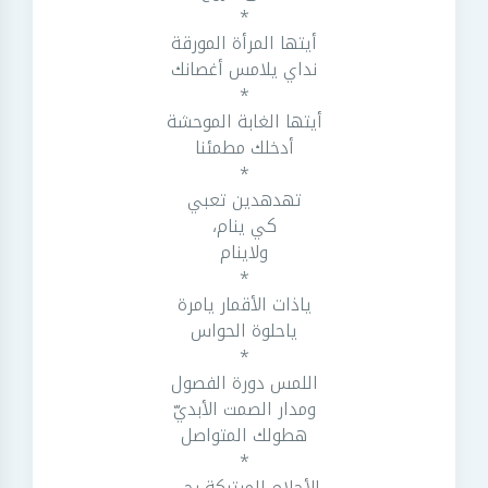
*
أيتها المرأة المورقة
نداي يلامس أغصانك
*
أيتها الغابة الموحشة
أدخلك مطمئنا
*
تهدهدين تعبي
كي ينام،
ولاينام
*
ياذات الأقمار يامرة
ياحلوة الحواس
*
اللمس دورة الفصول
ومدار الصمت الأبديّ
هطولك المتواصل
*
الأحلام المرتبكة رحى