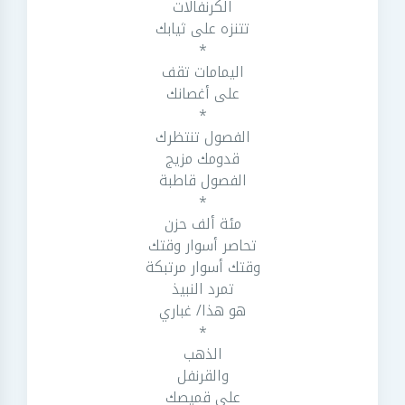
الكرنفالات
تتنزه على ثيابك
*
اليمامات تقف
على أغصانك
*
الفصول تنتظرك
قدومك مزيج
الفصول قاطبة
*
مئة ألف حزن
تحاصر أسوار وقتك
وقتك أسوار مرتبكة
تمرد النبيذ
هو هذا/ غباري
*
الذهب
والقرنفل
على قميصك