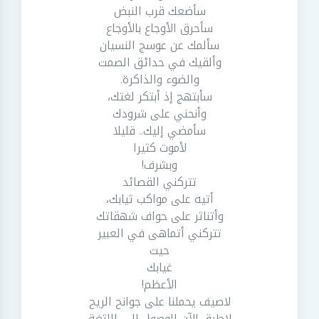
سأضعك قرب النبض
سأحرق الأوجاع بالأوجاع
سألمك عن عوسج النسيان
وألقيك في حدائق الصمت
والضوء والذاكرة.
سأبتهج إذ أبتكر لغتك،
وأنحني على شرودك
سأمضي إليك.. قليلا
لأموت كثيرا
وبشرف!
تتركني القصائد
أتيه على مواكب ثيابك،
وأتناثر على حواف شهقاتك
تتركني أتماهى في العبير
حيث
غيابك
الأعظم!
لاصيف يحملنا على جوانح الريح
لاطرق الآن للوصول إلى اللثغة