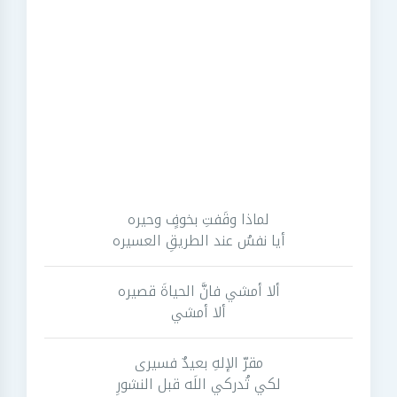
لماذا وقَفتِ بخوفٍ وحيره
أيا نفسُ عند الطريقِ العسيره
ألا أمشي فانَّ الحياةَ قصيره
ألا أمشي
مقرّ الإلهِ بعيدٌ فسيرى
لكي تُدركي اللَه قبل النشورِ