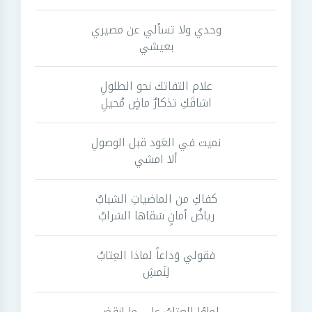
وحدي ولا تسألي عن مصيري
بعيشي
علام التفاتك نحو الطلولِ
اشاقَكِ تذكارٌ ماضٍ مُحيلِ
نميت في العَود قبل الوصولِ
ألا امشي
كفاكِ من الماضياتِ الشبابُ
رياضُ أمانٍ سَقاها السَرابُ
فقولي وَداعاً لماذا العِتابُ
لِنَمشِ
لماؤا العتابُ على ما انقضى