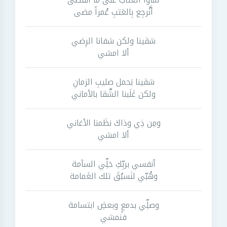
أَنُرجِع بِالعَتبِ عُمراً مضى
شقينا ولكن شفانا الرِضي
ألا امشي
شقينا بَحمل صليبِ الزمانِ
ولكن غَلَبنا الشَّقا بالأماني
ومِن ذِي وذاكَ نظَمنا الأغاني
ألا امشي
أنفسي بربِّكِ خلِّي السآمة
وهُبّي لنَسبُقَ تلك الغَمامة
وصلِّي بدمعٍ وبعضِ ابتسامة
فنمشي