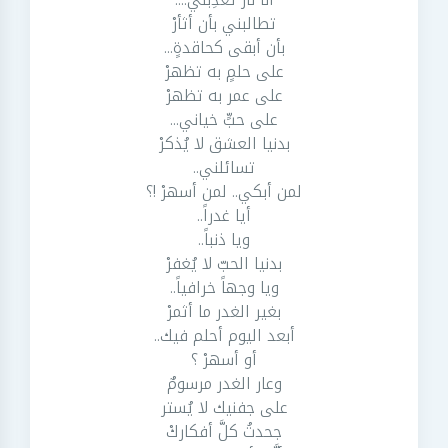
تطالبني بأن أثأرْ
بأن أبقى كحاقدةٍ...
على حلمٍ به تظهرْ
على عمر به تظهرْ
على حبٍّ خياني...
بدنيا العشق لا يُذكرْ
تسائلني..
لمن أبكي.. لمن أسهرْ !؟
أيا غدراً..
ويا ذنباً..
بدنيا الحبّ لا يُغفرْ
ويا وجهاً خرافياً..
بغير الغدر ما أثمرْ
أبعد اليوم أحلم فيك..
أو أسهرْ ؟
وعار الغدر مرسومٌ
على جفنيك لا يُستر
جحدتُ كلَّ أفكاركْ