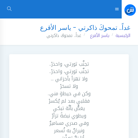
غداً.. تمحوكَ ذاكرتي - ياسر الأقرع
الرئيسية
ياسر الأقرع
غداً.. تمحوكَ ذاكرتي
تجنَّب ثورتي، واحذرْ..
تجنَّب ثورتي، واحذرْ..
ولا تهزأ بأحزاني ...
ولا تسخرْ
وكن في حيطةٍ مني..
فقلبي بعد لم يُكسرْ
يغصُّ بأنَّة تبكي
ويطوي نبضةً تزأرْ
وفي صدري مساميرٌ
ونيرانٌ به تُسعر
أنا نارٌ تعذِّبني....