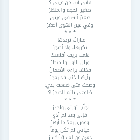
فأنَّى أنت من عيني ؟
صغير الحجم والمنظرْ
صغيرٌ أنت في عيني
وفي عين الهوى أصغرْ
* * *
عباراتٌ ترددها...
تكررها.. ولا أضجرْ
علمت بزيف أقنعتكْ
وزال اللون والمنظرْ
فخلف براءة الأطفالْ
رأيتُ الذئب قد زمجرْ
وصحتُ متى ضممت يدي:
ضلوعي تلثم الخنجرْ !؟
* * *
تجنَّب ثورتي واحذرْ..
فإني بعد لم أذوِ
وعمري بعدُ ما أزهرْ
حياتي لم تكن يوماً
دمىً من لمسةٍ تُكسرْ