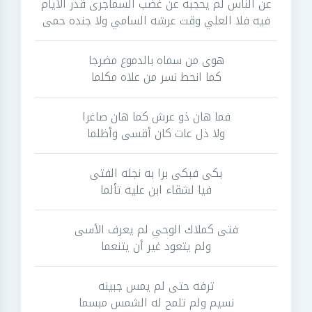
عن الناس لم يحجبه عن غضب السماجرى قدر الأيام
فيه فلا العلي وقت عرشه السامي ولا جنده حمى
هوى من سماه بالدموع مضرجا
كما انحط نسر من علاه مكلما
فما هان ذو عرش كما هان صاغرا
ولا ذل عات كان أقسى وأظلما
بكى فبكى برا به نجله الفتى
فيا لشقاء ابن عليه تألما
فتى كملاك الوحي لم يعرف الأسى
ولم يتعود غير أن يتنعما
ترفه حتى لم يمس جبينه
نسيم ولم تلمح له الشمس مبسما