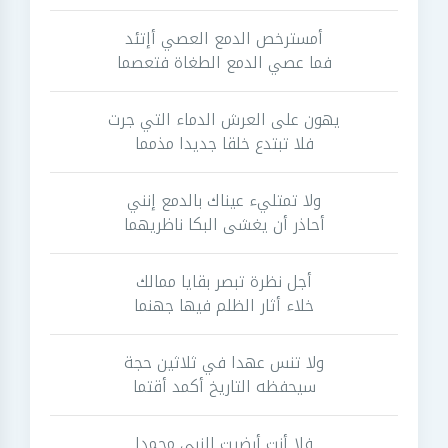
أمسترخص الدمع العصي أإتئد
فما عصي الدمع الطغاة فتعصما
يهون على العرش الدماء التي جرت
فلا تبتدع خلقا جديدا مذمما
ولا تمتليء عيناك بالدمع إنني
أحاذر أن يغشى البكا ناظريهما
أجل نظرة تبصر بقايا ممالك
خلاء أثار الظلم فيها جهنما
ولا تنس عهدا في ثلاثين حجة
سيحفظه التاريخ أكمد أقتما
فلا أنت أرضيت النبي محمدا