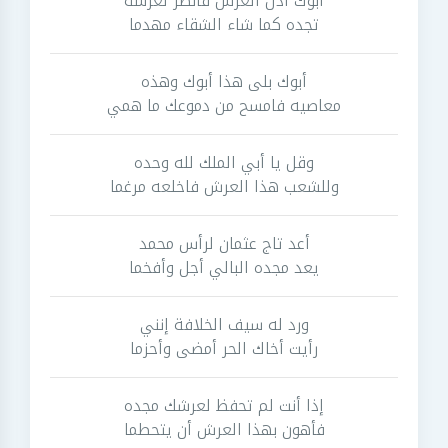
أبوك أذل العرش فانظر لعرشه
تجده كما شاء الشقاء مهدما
أبوك بلى هذا أبوك وهذه
معاصيه فامسح من دموعك ما همي
وقل يا أبي الملك لله وحده
وللشعب هذا العرش فاخلعه مرغما
أعد تاج عثمان لرأس محمد
يعد مجده البالي أجل وأفخما
ورد له سيف الخلافة إنني
رأيت أخاك الحر أمضى وأحزما
إذا أنت لم تحفظ لعرشك مجده
فأهون بهذا العرش أن يتحطما