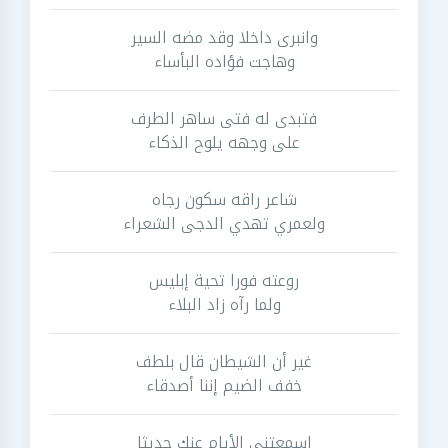
وانبرى داخلا وقد مضه السير
وهاجت فؤاده البأساء
فتبدى له فتى ساهر الطرف
على وجهه يلوح الذكاء
شاعر راقه سكون رجاه
ولعمري تهدي الدجى الشعراء
روعته فورا تحية إبليس
ولما رآه زاد البلاء
غير أن الشيطان قال بلطف
خفف الضيم إننا أصدقاء
اسمعتني الأيام عنك حديثا