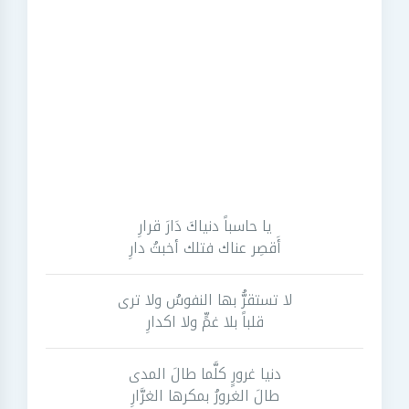
يا حاسباً دنياكَ دَارَ قرارِ
أَقصِر عناك فتلك أخبثُ دارِ
لا تستقرُّ بها النفوسُ ولا ترى
قلباً بلا غمٍّ ولا اكدارِ
دنيا غرورٍ كلَّما طالَ المدى
طالَ الغرورُ بمكرها الغرَّارِ