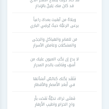
قد كانَ منك يَلينُ بالإنذارِ
ويلاهُ من أبقيتَ بعدكَ راعياً
يرعى الرعيَّة حيثُ يُرضِي الباري
مَن للمَنابرِ والهياكلِ والحِجَى
والمشكلاتِ وغامض الأسرارِ
لا بدعَ إن بَكَتِ العيون عليك من
أَسَفٍ وفَاضَت بالدم المدرارِ
فَلَقَد بَكَتك كنائسٌ أنشأتها
في أَبعَدِ الأَمصارِ والأقطارِ
فَعَلَى ثراك تحيَّةٌ نَفَحَت بأَر
واحِ الخزامِ واطيبِ الأَزهارِ