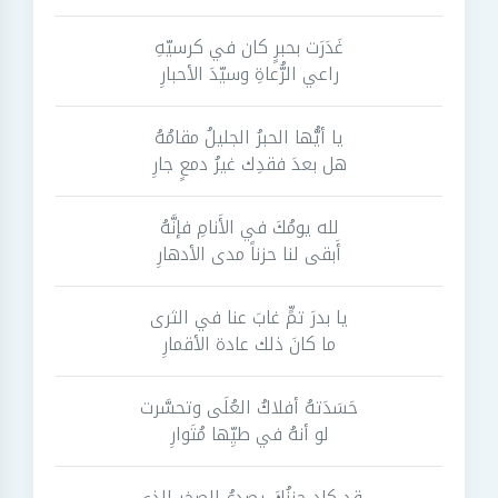
غَدَرَت بحبرٍ كان في كرسيّهِ
راعي الرُّعاةِ وسيّدَ الأحبارِ
يا أيُّها الحبرُ الجليلُ مقامُهُ
هل بعدَ فقدِك غيرُ دمعٍ جارِ
لله يومُكَ في الأَنامِ فإنَّهُ
أَبقى لنا حزناً مدى الأدهارِ
يا بدرَ تمٍّ غابَ عنا في الثرى
ما كانَ ذلك عادة الأقمارِ
حَسَدَتهُ أفلاكُ العُلَى وتحسَّرت
لو أنهُ في طيِّها مُتَوارِ
قد كاد حزنُكَ يصدعُ الصخر الذي