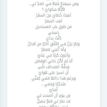
ومن سيفتحُ قلبَهُ في الغدِّ لي ..
لأبُثَّهُ شكوايْ ؟
تَعِبَتْ خُطايَ مِنَ السفَرْ
تَعِبَ السفرْ
من طَرقِ بابِ المستحيلِ
حبيبتي
كلَّتْ يدايَ
ولمْ يَزَلْ في الأفْقِ أكثرُ من مُحالْ
وأنا أُغني للمَطَرْ
وأذوبُ حُزنًا في غِنايْ
أنا لَم أكُنْ خالي الوِفاضِ
ودِفَّةُ المِجدافِ تأبى
أن تَسيرَ على هَوايْ
وبرغمِ هذا دائمًا قلبي يُغنِّي
متَحدِّيًا وَجَعي ..
أَسَايْ
مِن يومِ أن أصبحتِ لي
قد صارَ لي قمرٌ جميلٌ
ليسَ يَملِكُهُ سِوايْ