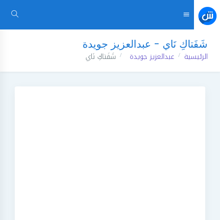
شَفَتاكِ نَاي - عبدالعزيز جويدة
الرئيسية
عبدالعزيز جويدة
شَفَتاكِ نَاي