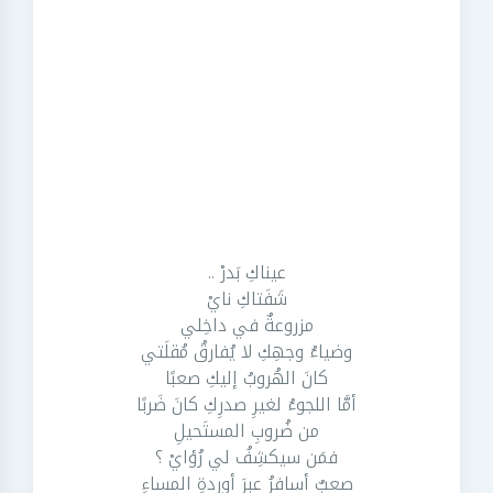
عيناكِ بَدرْ ..
شَفَتاكِ نايْ
مزروعةٌ في داخِلي
وضياءُ وجهِكِ لا يُفارقُ مُقلَتي
كانَ الهُروبُ إليكِ صعبًا
أمَّا اللجوءُ لغيرِ صدرِكِ كانَ ضَربًا
من ضُروبِ المستَحيلِ
فمَن سيكشِفُ لي رُؤايْ ؟
صعبٌ أسافرُ عبرَ أوردةِ المساءِ