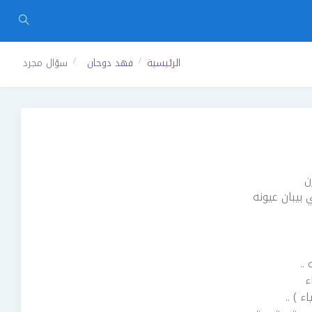
الرئيسية
فهد دوحان
سؤال مجرد
ن
 بيبان عيونه
..
ء
ء ) ..