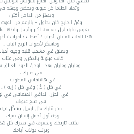
يطفي مثل الفانوس الفارغ بشويش شويش
وتملا الظلما كل عيونه ويحضن وجهه في 
ويهتز من الداخل أكثر ،
ومْنْ الخارج كان يحاول – بالرغم من الموت
يغرس قلبه لجل يشوفه اكبر وأجمل واطهر ما ت
هذا القلب المليان بأحباب / أصحاب / أقراب / أغر
وماسكر لأصوات الريح الباب ..
ويعلق في مشجب قلبه وجيه أحباب 
كانت مبلولة بالذكرى ومي عتاب ..
ومليان ومليان بهذا الوخز/ الدود العالق
في صبرك ،
في هالانفاس المطوية ..
في كل ( لأ ) وفي كل ( إيه ) ..
في الحزن الدافي المتغافي في لو
في صبح عيونك
ينخر قلبك مثل ازميل يشكّل فيه
وجه أول أجمل إنسان يمرك ..
يكتب تاريخك ويجغرف في صدرك كل هذا ا
ويرتب دولاب أيامك