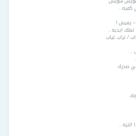
 شويش شويش
كفيه ..
 – يعيش !
ملك ايديه ..
اب / تراب غياب
..
 في صدرك
نك
لتيه ..