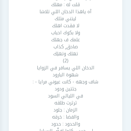
قلت له : مهلك
آه ياهذا الدخان اللي تلاشا
ليتني مثلك
لا فقدت اهلك
ولا بكوك احباب
علمك ف جهلك
صادق ٍ كذاب
تهلك وتهلِك
(2)
الدخان اللي يسافر في الزوايا
شهوة البارود
شاف وجهه - كانت عيوني مرايا - :
جثتين ودود
في الليالي السود
ثرثرت طلقه
الزمان : جلود
والفضا : خرقه
والحدود : حدود
لي حبيب ٍ كلما افضّ الرسايل