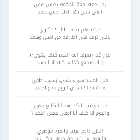
رجل معه نجمة الحكمة تضوي ضوي
اعلى جبين بها الدنيا جبين سجد
جيته بهم تخاف النار لا تكتوي
باللي ترمد على اطرافه من امس وهمد
فزع كذا (تعرف انت النجم كيف يهوي؟)
جاك متجمع كذا ما كنه الا الحسد
مثل الحسد شيء بشيء بشيء طوي
ما شابه الا نقيض الروح به والجسد
جيته وذيب النكد وسط الضلوع يعوي
واليوم أنا كيف آبا اوفي جميل النكد ؟
الحزن دايم مرتب والفرح فوضوي
والشعر ما يثبت من حروف فكر شرد