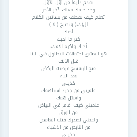
تقدم دايماً من أوّل الأوّل
وخذ حلمك معاك لآخر الآخر
تعلم كيف تقطف من بساتين الكلام
ال(لاء) وتصرخ ( لا )
أحبك
كثر ما احبك
أحبك واكره الاملاء
هو العشق احتمالات التطاول في البنا
قبل الالف
منح البنفسج فرصته للركض
بعد الياء
خذيني
علميني من جديد استلهمك
واستل همك
علميني كيف اغامر في البياض
من الورق
واعطي لصدرك فتنة الغامض
من النابض من الاشياء
خذيني