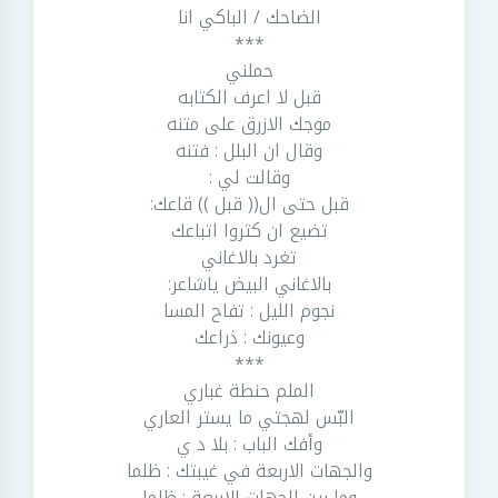
الضاحك / الباكي انا
***
حملني
قبل لا اعرف الكتابه
موجك الازرق على متنه
وقال ان البلل : فتنه
وقالت لي :
قبل حتى ال(( قبل )) قاعك:
تضيع ان كثروا اتباعك
تغرد بالاغاني
بالاغاني البيض ياشاعر:
نجوم الليل : تفاح المسا
وعيونك : ذراعك
***
الملم حنطة غباري
البّس لهجتي ما يستر العاري
وأفك الباب : بلا د ي
والجهات الاربعة في غيبتك : ظلما
وما بين الجهات الاربعة : ظلما