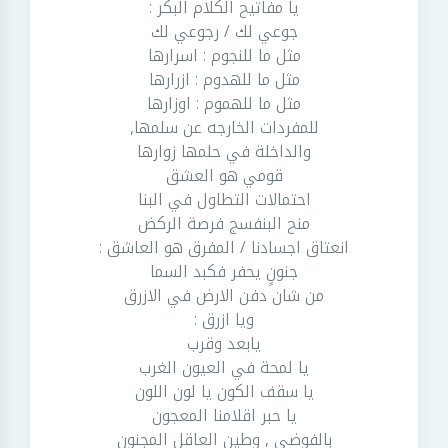
يا مفاتيح الكلام البكر :
جوعي لك / رجوعي لك
مثل ما للنجوم : اسرارها
مثل ما للهدوم : ازرارها
مثل ما للهموم : اوزارها
للمفردات الخارجه عن سلمها,
والداخلة في حلمها زوارها
قومي هو العشق
احتمالات التطاول في البنا
منح البنفسج فرصة الركض
انعتاق اجسادنا / المفرق هو العاشق :
جنونٍ يحفر فكبد السما
من شان دفن الارض في الازرق
ويا ازرق :
يابعد وقرب
يا لمحة في العيون الغرب
يا سقف الكون يا لون اللون
يا حبر اقلامنا المعجون
بالفوضى , وطين العاقل المجنون