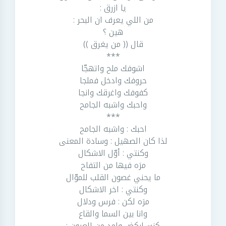
يا ازرق :
من اللي يعرف ان البحر :
هين ؟
قال (( من يغرق ))
***
اشوفك ملح واتهجّا
حروفك وادخل فملجا
كفوفك واغرقك وانجا
واحبك واشبه الجامح
***
احبك : واشبه الجامح
لذا كان الصهيل : وسادة المعنى
وكنتي : أوّل الاشكال
مرَه فيها من التفاح
ما يحني غصون القلب للموّال
وكنتي : اخر الاشكال
مرَه لكن : فرس ودلال
وانا بين السما والقاع
كنت اركض وامد من العيون :