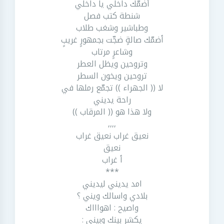
أضمّك داخلي يا داخلي
شنطة كتب فصل
وطباشير وشغب طلاب
أضمّك صالةٍ ضجّت بجمهورٍ غريبٍ
وشاعرٍ مرتاب
وتروحين ويظل العطر
تروحين ويخون السطر
لا (( الجهراء )) تجمّع رملها في
راحة يديني
ولا هذا هو (( المرقاب ))
,,,,
نعيق غراب نعيق غراب
نعيق
أ غراب
***
امد يديني ليديني
بلادي واسالك ويني ؟
واصيح : اهواااك
يكشر بينك وبيني :