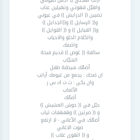
واهيّل قهوتي وتهيلين عتاب
تصبين (( الدرايش )) في عيوني
و(( الرسايل )) و((الجدايل ))
و(( القبايل )) و (( القوايل ))
والكلام الحلو والاحباب
واضمك
سالفة (( غوص )) قديم فبحة
الشيّاب
أضمّك شيطنة طفل
ان ضحك : يجمع من غيومك أرانب
وان بكى : ت ت ك س ر
الألعاب
أضمّك
حبْل في (( حوش العشيش ))
و (( ضرتين )) وهفهفات ثياب
أضمّك: في الأغاني - لا ارتفع
صوت الاغاني
و (( الهوى غلاب ))