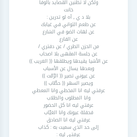
ولكن لا تظنين القصايد بالوفا
خانت
بلا د ي , آه لو تدرين :
عن طعم الثواني في غيابك
عن لهاث الضو في الشارع
عن الفارع
من الحزن الطري / عن دفتري /
عن جلسة المقهى بلا اصحاب
عن الأشيا يقيدها ويطلقها (( الغريب ))
وبعدها يسال عن الأسباب
عن عيوني تصير (( الرّمْث ))
ويصير السهر (( حطّاب ))
عرفتي ليه انا المخطي وانا المعطي
وانا المطلوب والطلاب
عرفتي ليه انا كل الحضور
فحفلة عيونك وانا الغيّاب
عرفتي ليه انا الصادق
إلى حد الذي سميت به : كذاب
عرفتي ليه :