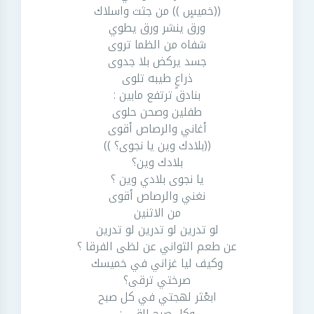
((خميسٍ )) من جثث واسلاك
ورق ينشر ورق يطوي
شفاه من الظما تروى
جسد يركض بلا جدوى
ذراعٍ طيبه تلوى
بنادق ترتفع مابين :
طفلين وصحن حلوى
أغاني والرصاص أقوى
((بلادك وين يا نجوى؟ ))
بلادك وين؟
يا نجوى بلادي وين ؟
نغني والرصاص أقوى
من الاثنين
لو تدرين لو تدرين لو تدرين
عن طعم الثواني عن لظى الفرقا ؟
وكيف ليا غزاني في خميسك
صرختي ترقى؟
ابعْثر لهجتي في كل صبح
وكل صبح القى :