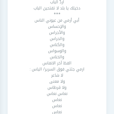
اردّ الباب
دخيلك يا بلد لا تفتحين الباب
***
أبي أرمي من عيوني الناس
والإحساس
والأجراس
والحراس
والكناس
والوسواس
والخناس
الفظ آخر الانفاس
ارمي جثتي فوق السرير/ الياس :
لا شاعر
ولا معنى
ولا قرطاس
نعاس نعاس
نعاس
نعاس
نعاس