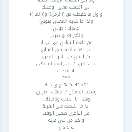
ابي اتجهك معي : وجهك
واول ما حفظت من ((الرمل)) و((الما ))
واذا ما شابه المعنى عيوني
عاذرك : خوني
ولكن آه لو تدرين
عن طعم الثواني في غيابك
عن لهاث الضو في الشارع
عن الفارع من الحزن الطري
عن دفتري / عن جلسة المقهى
بلا اصحاب
***
تهجيتك ت ه ج ي ت ك
رفضت الممكن / الباهت : طريق
وهذا انا : جيتك وناجيتك :
اذا ما اشتقت في الغربة
قل الذكرى طحين الوقت
واخبز من تبي قربه
ب لا د ي