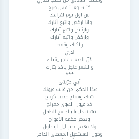
كتبت وما تنفس صبح
من اول يوم لفراقك
وانا اركض واتبع آثارك
واركض واتبع آثارك
واركض واتبع آثارك
ولكنك وقفت
ادري
لأنّ الصمت عاجز يقتلك
والشعر عاجز ياخذ بثارك
***
أبي حرّيتي
هذا الحكي من غابت عيونك:
شبك وسياج غضب كرباج
خذ عيون الهوى معراج
تشبه دايما بالجامح الطفل
وتذكر حكمة الامواج
ولا تهتم قصر ليل او طول
وكون المستحيل المعطي الذاخر