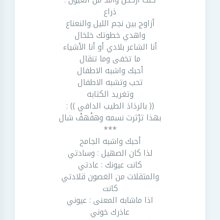
ذراع
أزاوج بين نجم الليل والنعناع
واهدي خطوتك خلخال
أنا الشاعر بلادي أو أنا الأشياء
ما تخفى وما تنقال
أحبك واشبه الاطفال
تحب وتشبه الاطفال
وتغريد الكتابه
(( بالرذاذ الطيب الدافي )) :
بهذا ثرْثرت نسمه وهفْهفْ شال
***
أحبك واشبه الجامح
لذا كان الصهيل : وسادتي
كانت عيونك : عادتي
والمثقلات من الغصون قلادتي
كانت
اذا ماشابه المعنى : عيوني
عاذرك خوني