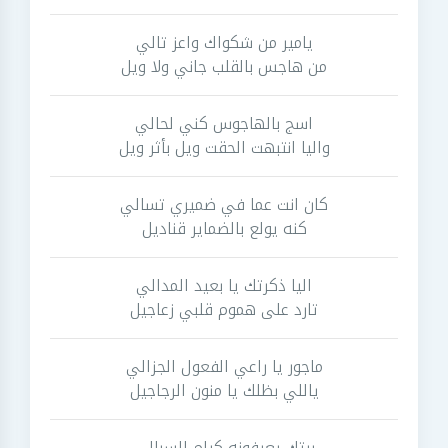
يامير من شكواك واعز تالي
من هاجس بالقلب جاني ولا ويل
اسج بالهاجوس كني لحالي
واليا انتبهت الحقت ويل بأثر ويل
كان انت عما في ضميري تسالي
كنه يولع بالضماير قناديل
اليا ذكرتك يا بعيد المدالي
تارد على هموم قلبي زعاجيل
ماجور يا راعي الفعول الجزالي
ياللي بظلك يا منون الرجاجيل
بيتك يعرفونه كرام السبالي