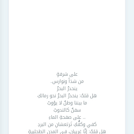
على شرفةٍ
من شذاً ونوارس..
ينحدرُ البحرُ
هل قلتُ: ينحدرُ البحرُ نحو رمالكِ
ما بيننا وطنٌ لا يؤوبْ
سفنٌ كالندوبْ
... على صفحةِ الماءِ
كفي وكفُّكِ تَرتعشانِ من البردِ
هل قلتُ: إنّا غريبان، في المدنِ الطحلبيةِ