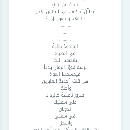
نبحثُ عن نخلةٍ
لتظلّلَ أحلامنَا، في اليباسِ الأخيرِ
ما لهمْ واجمون إذن؟
.................
............
..............
المقاعدُ خاليةٌ
في الصباحِ
يلاصقنا البحرُ
نرسمُ فوقَ الرمالِ بلاداً
فيمسحها الموجُ
هل قلتُ: أحذيةَ العابرين
وأحلمُ..
فيروز ناعسةُ كالرذاذِ
على شفتيكِ
تذوبان
في شفتي
وأسكرُ...
هل قلتُ : إنكِ أكثر صدقاً من البحر