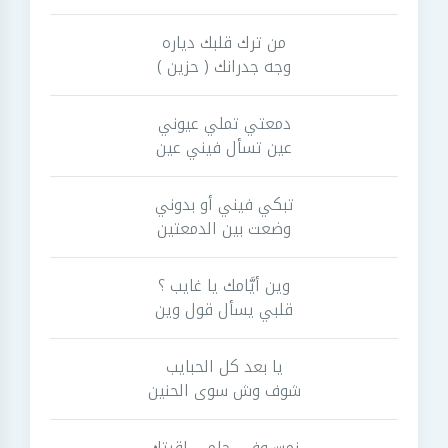
من ترك قلبك دياره
وجه جدرانك ( حزين )
دمعتي تملي عيوني
عين تسأل فيني عين
تبكي فيني أو بدوني
وضعت بين الدمعتين
وين أيَّامك يا غايب ؟
قلبي يسأل قول وين
يا بعد كل الحبايب
شوف وش سوى الحنين
نمت وفي حلمي لقيتك