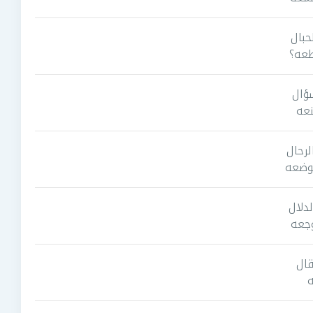
حبال
طعه؟
سؤال
نعه
لرحال
وضعه
دلال
وجعه
قال
ه