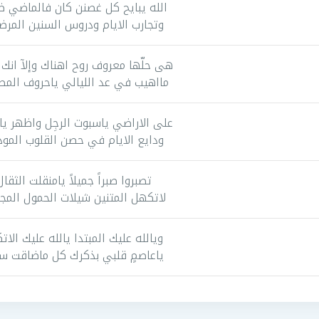
الله يبايح كل غصنن كان فالماضي ظ
وتجارب الايام ودروس السنين المرض
هى حلّها معروف روح اهناك وإلآ انك 
مااهيب في عد الليالي ياحروف المط
على الاراضي ياسبوت الرجِل واظهر يا
ودايع الايام في حصن القلوب المود
تصبروا صبراً جميلاً يامنقلت الثقال
لاتكهل المتنين شيلات الحمول المج
ويالله عليك المبتدا يالله عليك الات
ياعاصمٍ قلبي بذكرك كل ماضاقت س