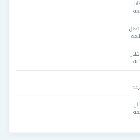
لال
عه
تعال
بعه
هلال
عه
زعه
كال
عه