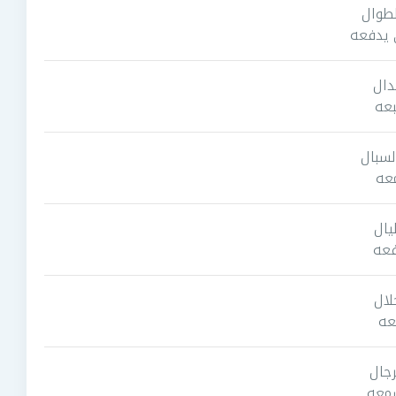
طوال
 يدفعه
دال
بعه
لسبال
معه
يال
فعه
لال
عه
رجال
شمعه