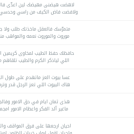
لاهضت هيضنى مهيضك لين اعدّى فال
ولافضت فاض الكيف من راسي وحدسي
متمرّسك فالعقل ماخذتك طلب ولا ج
موروث والموروث نعمه والمواهب من
حافظك حفظ الطيب لمخاوى كريمين ا
اللي لياذكر الكرم والطيب تلقاهم 
عسا بيوت العز ماتهدم على طول الل
هاك البيوت اللي تعز الرجل قدر وتر
هذى ثمان ايام في دق الامور وفالج
ماغير ألد الفكر واعظام الامور امجم
احيان ارجعها على فرق المواقف وال
واحيان اقول ابواب خيبات الظنون ام