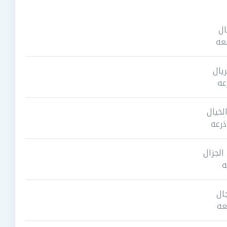
ال
عه
يال
عه
لخيال
ذرعه
الجزال
ه
ال
عه