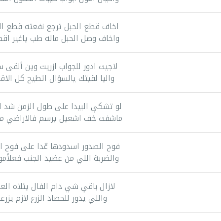
اخاف قطع الحبل ترجع نفعته قطع ال
واخاف وصل الحبل ماله طب ياغير اق
لاجيت ادور للجواب ازريت وين ألقى 
واليا لقيتك يالسؤال اتطيح كل الاق
لو تشكي البيدا على طول الزمن شد ا
ماشفت خف اشعيل يرسم فالاراضي م
فوح الصدور اسدودها عّدا على فوح ال
والضربة اللي من عضيد الجنب فعلاًم
لازال باقي شي دام الفال يتلاه الع
واللي يدور للحصاد الزرع لازم يزرع