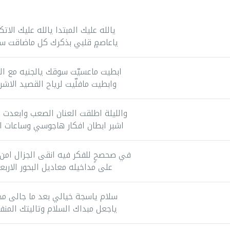
يالله عليك المبتدا يالله عليك الاتك
ياعاصمٍ قلبي بذكرك كل ماضاقت س
ابطيت ماعسيّت سوقك يالجنيه مع الر
وابطيت مافلّيت لرياح القصيد الاشر
والليلة اطلقت العنان الصعب وابعدت ا
اشبر ابطان افكار هاجوسي وساعات ا
في صحصحٍ للفكر فيه انقى الجزال امن 
على مداخيله معاديل البحور الاربع
سلام ياسجة خيالي بعد ما جالى مج
ياجعل مبداك السلام وتاليتك المنف