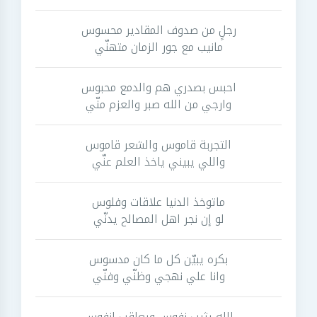
رجلٍ من صدوف المقادير محسوس
مانيب مع جور الزمان متهنّي
احبس بصدري هم والدمع محبوس
وارجي من الله صبر والعزم منّي
التجربة قاموس والشعر قاموس
واللي يبيني ياخذ العلم عنّي
ماتوخذ الدنيا علاقات وفلوس
لو إن نجر اهل المصالح يدنّي
بكره يبيّن كل ما كان مدسوس
وانا علي نهجي وظنّي وفنّي
الله يثيب نفوس ويعاقب انفوس