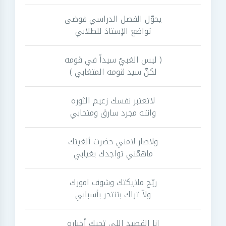
يحوّل الفصل الدراسي فوضى
تواضع الإستاذ للطلابي
( ليس الغبيُ سيداً في قومه
لكنّ سيد قومه المتغابي )
لاتعتبر نفسك زعيم الثوره
وانته مجرد سارق ومتحابي
ولاصار لامني حضرت ألغيتك
ماهمّني تواجدك بغيابي
ريّح ملايكتك وشوف امورك
ولاّ تراك بتنتحر بأسبابي
انا القصيد اللي تجيك أخباره