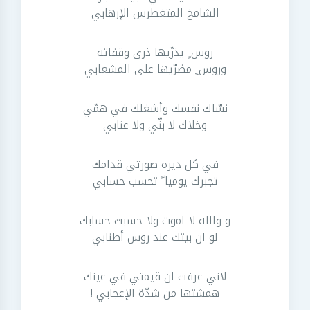
الشامخ المتغطرس الإرهابي
روس ٍ يذرّيها ذرى وقفاته
وروس ٍ مضرّيها على المشعابي
نسّاك نفسك وأشغلك في همّي
وخلاك لا بنّي ولا عنابي
في كل ديره صورتي قدامك
تجبرك يوميا ً تحسب حسابي
و والله لا اموت ولا حسبت حسابك
لو ان بيتك عند روس أطنابي
لاني عرفت ان قيمتي في عينك
همشتها من شدّة الإعجابي !