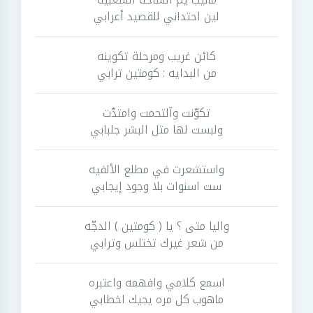
لين احتداني للقصيد أعرابي
كائن غريب ومرحلة تكوينه
من البدايه : كومتين ترابي
تكوّنت وآلتحمت وامتدّت
ولبست لها مثل البشر جلبابي
واستشعرت في مطلع الألفيه
ست اسنوات بلا وجود إيجابي
واليا متى ؟ يا ( كومتين ) الدجّه
من شعر غيرك تختلس وترابي
اسمع كلامي وافهمه واعتبره
ماهوب كل مره يجيك اخطابي