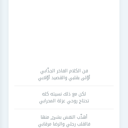
فن الكلام الفاخر الجذّابي
أوّلى بقلبي والقصيد أوّلابي
لكن مع ذلك نسيته كله
تحتاج روحي عزلة المحرابي
أهذّب النفسَ بشئ ٍ منها
فالقلب رجلي والرضا مرقابي