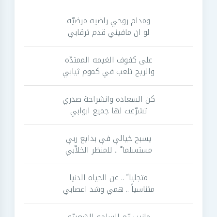
ومدام روحي راضيه مرضيّه
لو ان مافيني قدم ترقابي
على كفوف الغيمه الممتدّه
والريح تلعب في كموم ثيابي
كن السعاده وانشراحة صدري
تشرّعت لها جميع ابوابي
يسبح خيالي في بدايع ربي
مستسلما ً .. للمنظر الخلاّبي
متجليا ً .. عن الحياه الدنيا
متناسياً .. همي وشد اعصابي
مانيب يّم الساحه الشعبيّه