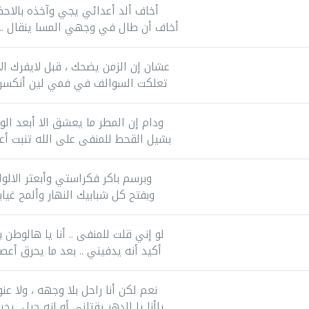
أخاف ألد أعدائي يجي وآخذه بالاحض
أخاف أن طال في وجهي المسا ينقال .. 
عشان إن الزمن يضحك ، قبل لايفرك ال
تعلكت السوالف في فمي لين أنكسر 
ودام إن المطر ما يعشق الا أبعد الو
بشيل القحط للمنفى على الله تنبت أ
وبرسم باكر فكراستي وأبعثر الالوا
وبفتح كل شبابيك النهار وألمح غيا
لو إني قلت للمنفى .. أنا يا هالوطن ب
أكيد أنه يدفيني .. بعد ما يحرق أعص
نعم لكن أنا راحل بلا وجهه ، ولا عنو
ياأنا يا الدهر يقتلني أو إنه حيل.. يحي