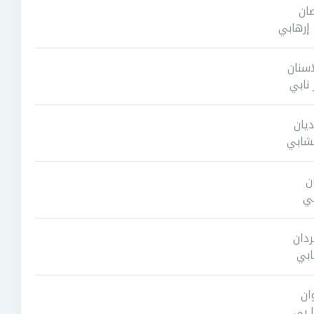
ان
إرهابي
اسنان
نابي
ديان
عشابي
ن
بي
ردان
ابي
ان
ا بي