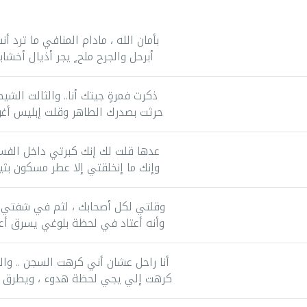
بأمان الله ، مادام المنافي ما ترد أن
أبرحل والجرح ملح ٍ يجر أذيال أخشا
ذكرت فمرةٍ جيتك أنا.. والثالث الشي
حرثت بصدرك الطاهر وقلت إبليس أغو
عدها قلت لك إنك كبرتي داخل الفس
وإنك ما إنخلقتي إلا عطر مسكون بثي
وقلتي لكل أصحابك ، لثم في شفتي 
وأنه أعتاد في لحظة بلوغي يسرق أع
أنا راحل عشان أني كرهت السجن .. وا
كرهت إلي يجي لحظة هدوء ، ويطرق أ