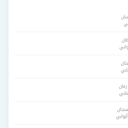
سان
بي
طان
ابي
تان
ابي
رمان
نابي
لسجان
بوابي