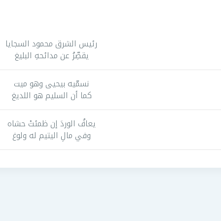
رئيس الشرق محمود السجايا
يقصِّرُ عن مدائحهِ البليغ
نسمّيه بيحيى وهو ميت
كما أن السليم هو اللديغ
يعافُ الوردَ إن ظمئتْ حشاه
وفي مالِ اليتيم له ولوغ