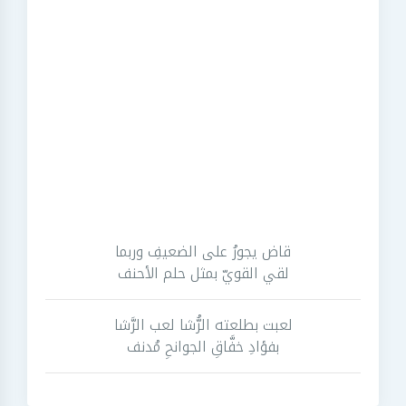
قاض يجورُ على الضعيفِ وربما
لقي القويّ بمثل حلم الأحنف
لعبت بطلعته الرُّشا لعب الرَّشا
بفؤادِ خفَّاقِ الجوانحِ مُدنف