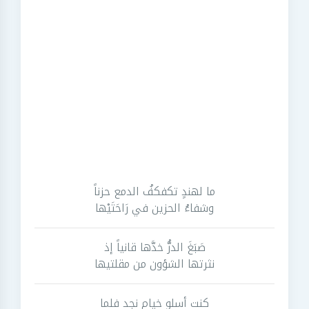
ما لهندٍ تكفكفُ الدمع حزناً
وشفاءُ الحزين في رَاحَتَيْها
صَبَغَ الدرُّ خدَّها قانياً إذ
نثرتها الشؤون من مقلتيها
كنت أسلو خيام نجد فلما