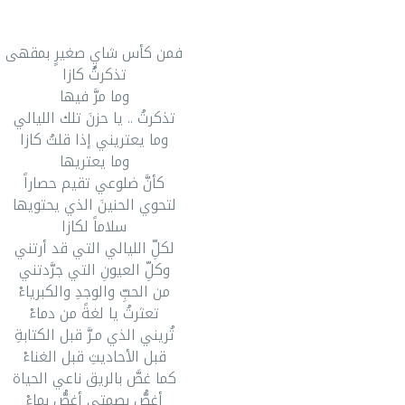
فمن كأس شايٍ صغيرٍ بمقهى
تذكرتُ كازا
وما مرَّ فيها
تذكرتُ .. يا حزنَ تلك الليالي
وما يعتريني إذا قلتُ كازا
وما يعتريها
كأنَّ ضلوعي تقيم حصاراً
لتحوي الحنينَ الذي يحتويها
سلاماً لكازا
لكلِّ الليالي التي قد أرتني
وكلِّ العيونِ التي جرَّدتني
من الحبِّ والوجدِ والكبرياءْ
تعثرتُ يا لغةً من دماءْ
تُريني الذي مـرَّ قبل الكتابةِ
قبل الأحاديثِ قبل الغناءْ
كما غصَّ بالريق ناعي الحياة
أغصُّ بصمتي أغصُّ بماءْ