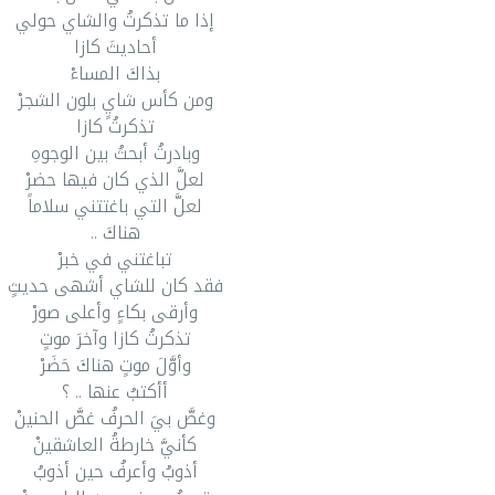
إذا ما تذكرتُ والشاي حولي
أحاديثَ كازا
بذاكَ المساءْ
ومن كأس شايٍ بلون الشجرْ
تذكرتُ كازا
وبادرتُ أبحثُ بين الوجوهِ
لعلَّ الذي كان فيها حضرْ
لعلَّ التي باغتتني سلاماً
هناكَ ..
تباغتني في خبرْ
فقد كان للشاي أشهى حديثٍ
وأرقى بكاءٍ وأعلى صورْ
تذكرتُ كازا وآخرَ موتٍ
وأوَّلَ موتٍ هناكَ حَضَرْ
أأكتبُ عنها .. ؟
وغصَّ بيَ الحرفُ غصَّ الحنينْ
كأنيَّ خارطةُ العاشقينْ
أذوبُ وأعرفُ حين أذوبُ