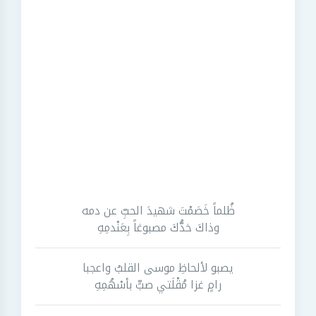
ظُلماً خَصَمْتَ شهيدَ الحبِّ عن دمه
وذاكَ خدُّكَ مصبوغاً بِعَنْدمِهِ
يصبو لألحاظِ موسى القلبُ واعجبا
رامٍ غزا مُقْلَتي صبٍّ بأسْهُمِهِ