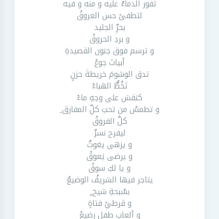
تفور الدماءُ عليه و منه و فيه
لتطفئ حس العروقْ
بحرِّ الجليد
و بردِ الحروقْ
و ترسم فوق جنون القصيدةِ
أبياتَ جوعْ
تدق الوشومَ خريطةَ حزنٍ
تَخُطُّ الهباءْ
كنقش على وجهِ ماءْ
و تطمسُ من تحتِ كلِّ المفارق ِ
كلَّ الفروقْ
ليفرح نسرٌ
و يزهى يغوثٌ
و يرضى يَعوقْ
و يا لكِ سوقْ
يتاجر فيها الشريفُ الوضيعُ
بسُبحةِ شيخ ٍ
و قرطيْ فتاةٍ
و ألعابِ طفل رضيعْ