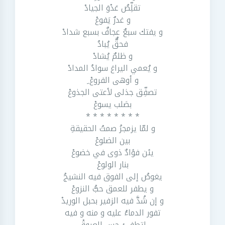
تقلِّصُ عَدْوَ الجيادْ
و غدرٌ يَفوعْ
و يفتك سبعٌ عجافٌ بسبع شدادْ
فحقٌّ يُبادُ
و ظلمٌ يُشادْ
و يُعمي اليراعَ سوادُ المدادْ
و أوهى الفروعْ ِ
تصفِّق جذلى لأعتى الجذوعْ
بصَلب يسوعْ
* * * * * * * *
و لمّا يزمجرُ صمتُ الحقيقةِ
بين الضلوعْ
يئن فؤادٌ ذوى في خضوعْ
بنار الولوعْ
يغوصُ إلى الفوق فيه النشيجُ
و يطفر للعمق حبُّ النزوعْ
و إن شُدَّ فيه الزفير بحبل الوريدْ
تفور الدماءُ عليه و منه و فيه
لتطفئ حس العروقْ