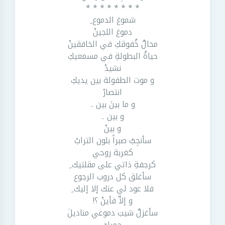
* * * * * * * *
شموعَ الدموع ِ
دموعَ اللجينْ
محالٌ خُفوقكِ في الخافقينْ
حياةُ البطولةِ في مسمعيكِ
نشيدْ
و موت الطفولة بين يديكِ
انتصارْ
و ما بينَ بين ..
و بين ..
و بينْ
سأنجِبُ صبراً بلون الترابْ
كغربة روحي
كرجفةِ ذاتي على مقلتيك ِ
سأغلق كل دروب الرجوع
فلا عود لي عنك إلا إليك ِ
و إلاّ فأينْ ؟!
سأغزلُ شيبَ دموعي مناديلَ
حمراءَ