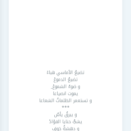
تضيعُ الأماسي هباءً
تضيعُ الدموعْ
و ضوءُ الشموعْ ِ
يموت انصياعا
و تستعمر الظلماتُ الشعاعا
***
و يبرقُ يأسٌ
يشبُّ حنايا الفؤادْ
و دهشةُ خوفٍ