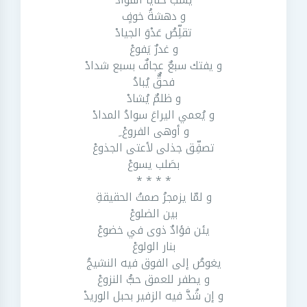
و دهشةُ خوفٍ
تقلِّصُ عَدْوَ الجيادْ
و غدرٌ يَفوعْ
و يفتك سبعٌ عجافٌ بسبع شدادْ
فحقٌّ يُبادُ
و ظلمٌ يُشادْ
و يُعمي اليراعَ سوادُ المدادْ
و أوهى الفروعْ ِ
تصفِّق جذلى لأعتى الجذوعْ
بصَلب يسوعْ
* * * *
و لمّا يزمجرُ صمتُ الحقيقةِ
بين الضلوعْ
يئن فؤادٌ ذوى في خضوعْ
بنار الولوعْ
يغوصُ إلى الفوق فيه النشيجُ
و يطفر للعمق حبُّ النزوعْ
و إن شُدَّ فيه الزفير بحبل الوريدْ