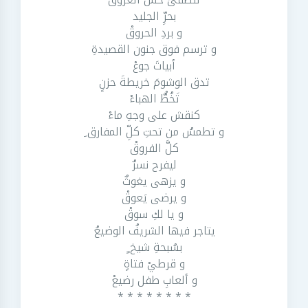
بحرِّ الجليد
و بردِ الحروقْ
و ترسم فوق جنون القصيدةِ
أبياتَ جوعْ
تدق الوشومَ خريطةَ حزنٍ
تَخُطُّ الهباءْ
كنقش على وجهِ ماءْ
و تطمسُ من تحتِ كلِّ المفارق ِ
كلَّ الفروقْ
ليفرح نسرٌ
و يزهى يغوثٌ
و يرضى يَعوقْ
و يا لكِ سوقْ
يتاجر فيها الشريفُ الوضيعُ
بسُبحةِ شيخ ٍ
و قرطيْ فتاةٍ
و ألعابِ طفل رضيعْ
* * * * * * * *