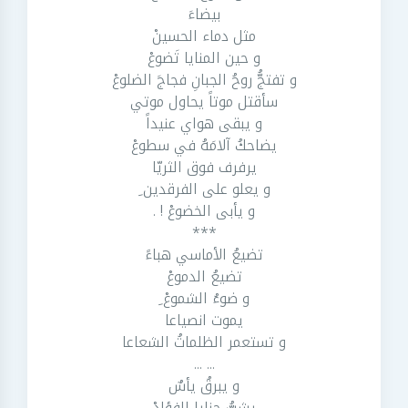
بيضاءَ
مثل دماء الحسينْ
و حين المنايا تَضوعْ
و تفتجُّ روحُ الجبانِ فجاجَ الضلوعْ
سأقتل موتاً يحاول موتي
و يبقى هواي عنيداً
يضاحكُ آلامَهُ في سطوعْ
يرفرف فوق الثريّا
و يعلو على الفرقدين ِ
و يأبى الخضوعْ ! .
***
تضيعُ الأماسي هباءً
تضيعُ الدموعْ
و ضوءُ الشموعْ ِ
يموت انصياعا
و تستعمر الظلماتُ الشعاعا
... ...
و يبرقُ يأسٌ
يشبُّ حنايا الفؤادْ