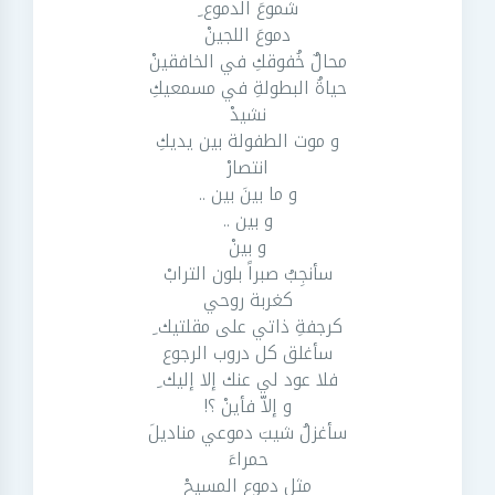
شموعَ الدموع ِ
دموعَ اللجينْ
محالٌ خُفوقكِ في الخافقينْ
حياةُ البطولةِ في مسمعيكِ
نشيدْ
و موت الطفولة بين يديكِ
انتصارْ
و ما بينَ بين ..
و بين ..
و بينْ
سأنجِبُ صبراً بلون الترابْ
كغربة روحي
كرجفةِ ذاتي على مقلتيك ِ
سأغلق كل دروب الرجوع
فلا عود لي عنك إلا إليك ِ
و إلاّ فأينْ ؟!
سأغزلُ شيبَ دموعي مناديلَ
حمراءَ
مثل دموع المسيحْ