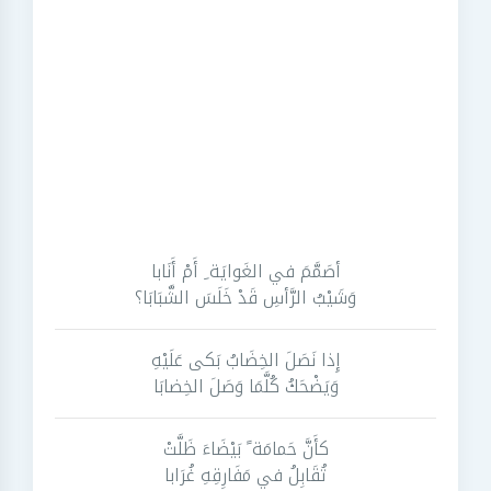
أصَمَّمَ في الغَوايَة ِ أَمْ أَنَابا
وَشَيْبُ الرَّأسِ قَدْ خَلَسَ الشَّبَابَا؟
إِذا نَصَلَ الخِضَابُ بَكى عَلَيْهِ
وَيَضْحَكُ كُلَّمَا وَصَلَ الخِضابَا
كأَنَّ حَمامَة ً بَيْضَاءَ ظَلَّتْ
تُقَابِلُ في مَفَارِقِهِ غُرَابا