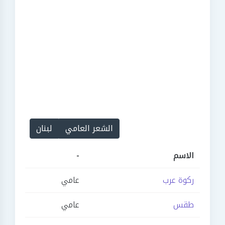
الشعر العامي
لبنان
الاسم
-
ركوة عرب
عامي
طقس
عامي