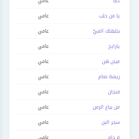
حبّ
عامي
يا من حلب
عامي
بتلبقلك الميّ
عامي
يارايح
عامي
مينن هن
عامي
ريشة نعام
عامي
فنجان
عامي
من بياع الزمن
عامي
سجر البن
عامي
مَ دام
عامي