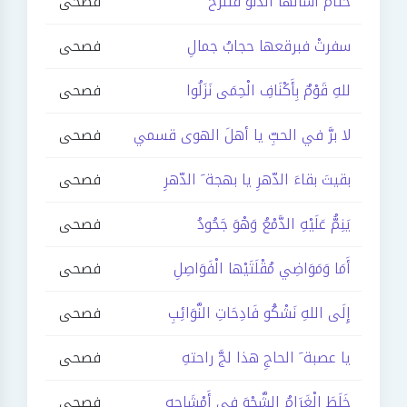
حتّامَ أسألها الذّنوَّ فتنزَحُ
فصحى
سفرتْ فبرقعها حجابُ جمالِ
فصحى
للهِ قَوْمٌ بِأَكْنَافِ الْحِمَى نَزَلُوا
فصحى
لا برَّ في الحبِّ يا أهلَ الهوى قسمي
فصحى
بقيتَ بقاءَ الدّهرِ يا بهجة َ الدّهرِ
فصحى
يَنِمُّ عَلَيْهِ الدَّمْعُ وَهْوَ جَحُودُ
فصحى
أَمَا وَمَوَاضِي مُقْلَتَيْها الْفَوَاصِلِ
فصحى
إِلَى اللهِ نَشْكُو فَادِحَاتِ النَّوَائِبِ
فصحى
يا عصبة َ الحاجِ هذا لجَّ راحتهِ
فصحى
خَلَطَ الْغَرَامُ الشَّجْوَ فِي أَمْشَاجِهِ
فصحى