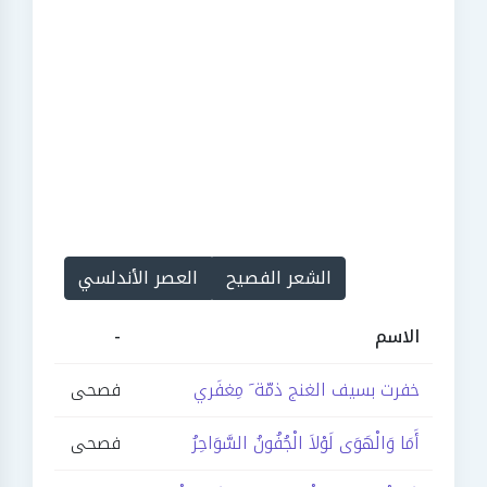
الشعر الفصيح
العصر الأندلسي
الاسم
-
خفرت بسيف الغنج ذمّة َ مِغفَري
فصحى
أَمَا وَالْهَوَى لَوْلاَ الْجُفُونُ السَّوَاحِرُ
فصحى