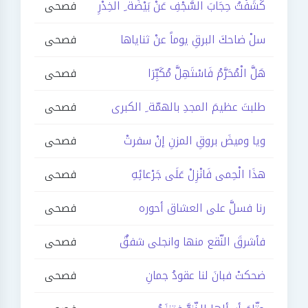
كَشَفْتُ حِجَابَ الْسَّجْفِ عَنْ بَيْضَة ِ الْخِدْرِ
فصحى
سلْ ضاحكَ البرقِ يوماً عنْ ثناياها
فصحى
هَلَّ الْمُحَرَّمُ فَاسْتَهِلَّ مُكَبِّرَا
فصحى
طلبتَ عظيمَ المجدِ بالهمّة ِ الكبرى
فصحى
ويا وميضَ بروقِ المزنِ إنْ سفرتْ
فصحى
هذَا الْحِمى فَانْزِلْ عَلَى جَرْعائِهِ
فصحى
رنا فسلَّ على العشاق أحوره
فصحى
فأشرقَ النّقع منها وانجلى شفقٌ
فصحى
ضحكتْ فبانَ لنا عقودُ جمانِ
فصحى