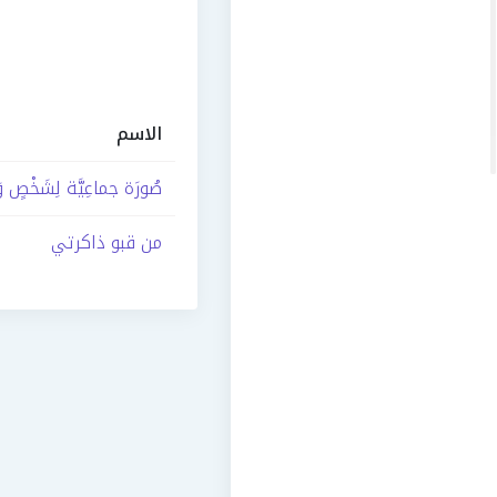
الاسم
صُورَة جماعِيَّة لِشَخْصٍ و
من قبو ذاكرتي