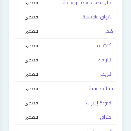
ليالي صمت وجدب ووحشة
فصحى
أشواق منقسمة
فصحى
ضجر
فصحى
اكتشاف
فصحى
النار ماء
فصحى
النزيف
فصحى
قنبلة جنسية
فصحى
العودة إغتراب
فصحى
احتراق
فصحى