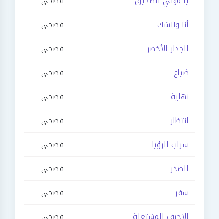
يا موتي الصديق
فصحى
أنا والشك
فصحى
الجدار الأخضر
فصحى
ضياع
فصحى
نهاية
فصحى
انتظار
فصحى
سراب الرؤيا
فصحى
الصخر
فصحى
سفر
فصحى
الاحرف المشتعلة
فصحى