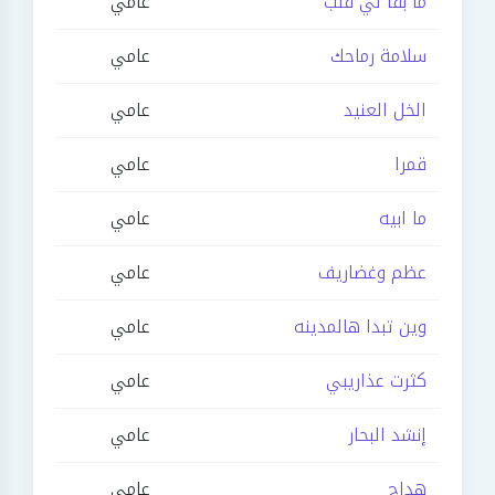
ما بقا لي قلب
عامي
سلامة رماحك
عامي
الخل العنيد
عامي
قمرا
عامي
ما ابيه
عامي
عظم وغضاريف
عامي
وين تبدا هالمدينه
عامي
كثرت عذاريبي
عامي
إنشد البحار
عامي
هداج
عامي