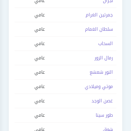
نجران
عامي
جمرتين الغرام
عامي
سلطان الغمام
عامي
السحاب
عامي
رمال الزور
عامي
النور شعشع
عامي
موتي وميلادي
عامي
غصن الوجد
عامي
طور سينا
عامي
شوق
عامي