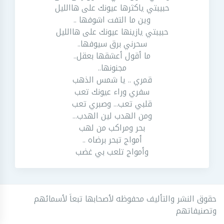
حبيبتي ياكثرها عيونك على هاالليل
وين ما التفت اشوفها ..
حبيبتي يازينها عيونك على هاالليل
سحرني برق سيوفها..
ما أقول أعشقها بعقل..
مجنونها..
قمري .. يا شمس الذهب
سفري وراء عيونك تعب
قلبي تعب... وصبري تعب
ومن الهدب لين الهدب...
بحر ومراكب من لهب
أمواج تبحر برضاه ..
وأمواج تلعب بي غضب
حقوق النشر والتأليف محفوظه لأصحابها تبعاَ لأسمائهم
وتصنيفاتهم