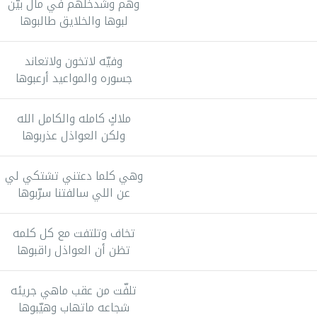
وهم وشدخلهم في مال بيّن
لبوها والخلايق طالبوها
وفيّه لاتخون ولاتعاند
جسوره والمواعيد أرعبوها
ملاكٍ كامله والكامل الله
ولكن العواذل عذربوها
وهي كلما دعتني تشتكي لي
عن اللي سالفتنا سرّبوها
تخاف وتلتفت مع كل كلمه
تظن أن العواذل راقبوها
تلفّت من عقب ماهي جريئه
شجاعه ماتهاب وهيّبوها