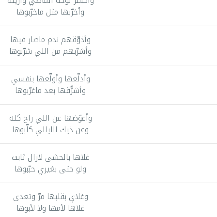
وأكسر لوحة الماضي وأزيله
وأخرّبها مثل ماخرّبوها
وأذوّقهم ندم ماصار فيها
وأشرّبهم من اللي شرّبوها
وأدلّعها وأولّعها بنفسي
وأشرٌّقها بعد ماغرّبوها
وأعوّضها عن اللي راح كله
وعن ذيك الليالي كلّبوها
غلاها بالحشى لازال ثابت
ولو حتى بغيري حبّبوها
وغلاي بقلبها مرّ وتعدى
غلاها لأمها ولا لأبوها