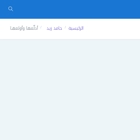
الرئيسية
حامد زيد
أدلّعها وأولعهـا