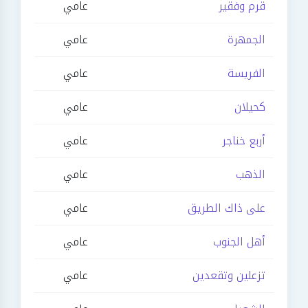
قرم وفقير
عامي
الجمهرة
عامي
الفريسة
عامي
كحيلان
عامي
أربع خناجر
عامي
الذهب
عامي
على ذاك الطريق
عامي
أهل الجنوب
عامي
تزعلين وتقعدين
عامي