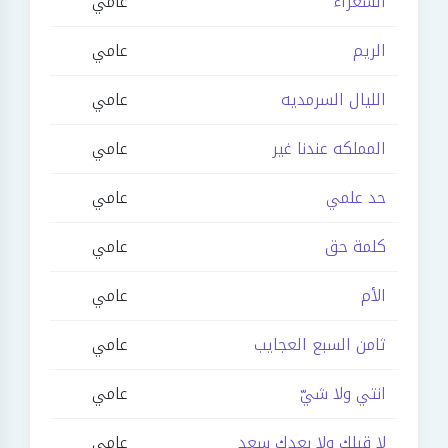
الشعراء
عامي
الريم
عامي
الليال السرمديه
عامي
المملكه عندنا غير
عامي
حد علمي
عامي
كلمة حق
عامي
الأم
عامي
ثامن السبع العجايب
عامي
انتي ولا شيّ
عامي
لا قبلك ولا بعدك سعد
عامي