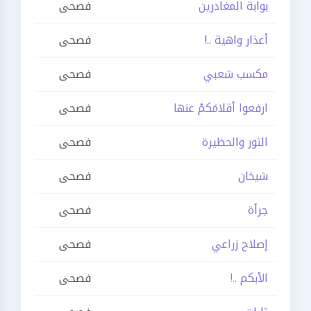
بوابة المغادرين
فصحى
أعذار واهية ..!
فصحى
مكسب شعبي
فصحى
ارفعوا أقلامَكمْ عنها
فصحى
الثور والحظيرة
فصحى
شيخان
فصحى
جرأة
فصحى
إصلاح زراعي
فصحى
الأبكم ..!
فصحى