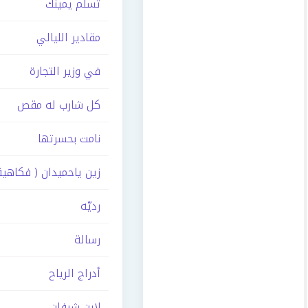
تسلم يمينك
مقادير الليالي
في وزير التجارة
كل شارب له مقص
نامت بحسرتها
زين ياحميدان ( فكاهية
رديّه
رسالة
أدراج الرياح
لابن شرفان