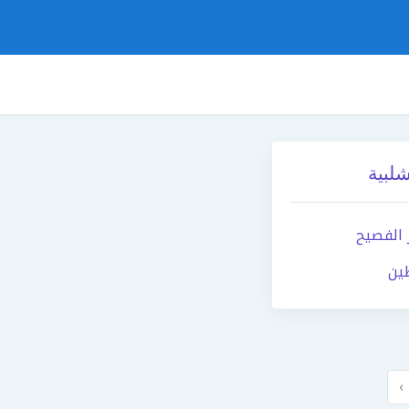
لبية
 الفصيح
ين
›