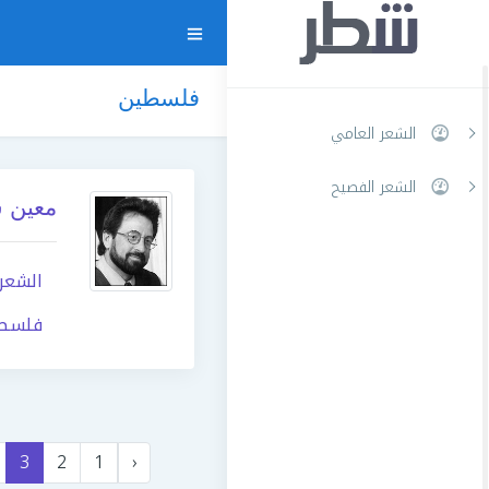
فلسطين
الشعر العامي
الشعر الفصيح
معين ش
الشعر
فلسط
3
2
1
‹