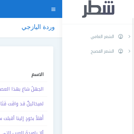
وردة اليازجي
الشعر العامي
الشعر الفصيح
الاسم
الجهلً شاعَ بهذا العص
لميخائيلُ قد وافَت فَتَاة
أَهلاً بخودٍ إلينا أقبلت 
ألا ياوردةَ العربِ التي 