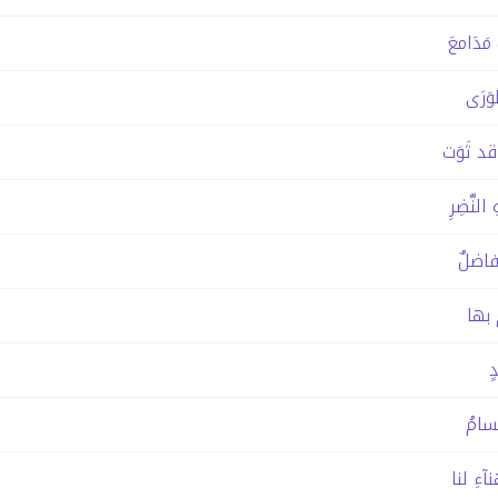
َدَامعَ
وَرَى
د ثَوَت
لنَّضِرِ
اضلٌ
ُ بها
ٍ
سامُ
آءِ لنا