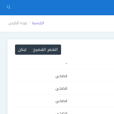
الرئيسية
وردة اليازجي
الشعر الفصيح
لبنان
-
فصحى
فصحى
فصحى
فصحى