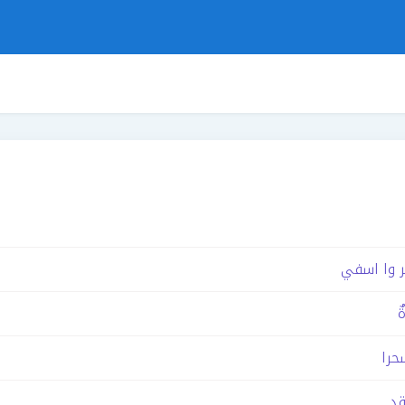
ر وا اسفي
ٌ
سحرا
قد