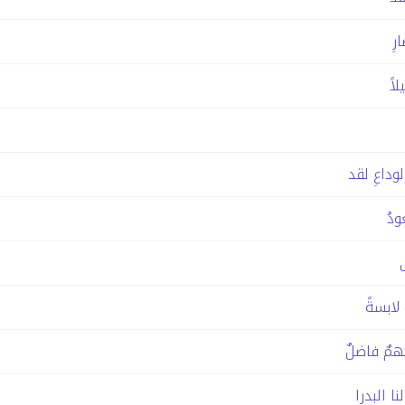
رِ
اً
لوداعِ لقد
ودُ
لابسةً
همٌ فاضلٌ
نا البدرا