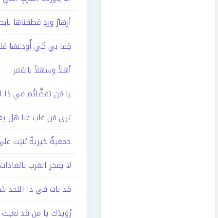
أزهارُ وردٍ قطفناها بابصا
قِفَا بي كي أُودعَها قليل
أَهلاً وسهلاً بالقمر
يا مَن تفضَّلتُم في ذا ا
ترى مَن غابَ عنا هل يع
جمعيةٌ خيريةٌ بُنيَت على
لا يفخرِ الغرب بالغادات 
قد بات في ذا اللحد ش
رُوَيدَك يا من قد نعيتَ ل