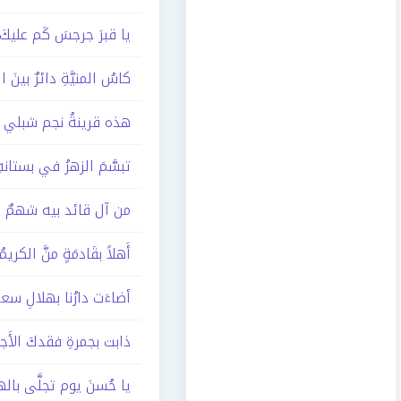
يا قبرَ جرجسَ كَم عليكَ م
كاسُ المنيَّةِ دائرٌ بينَ ال
هذه قرينةُ نجم شبلي ق
تبسَّمَ الزهرُ في بستانهِ ا
من آل قائد بيه شهمٌ ف
أَهلاً بقَادمَةٍ منَّ الكريم
أضاءَت دارُنا بهلالِ سعد
ذابت بجمرةِ فقدكَ الأَج
يا حُسنَ يوم تجلَّى بالهن